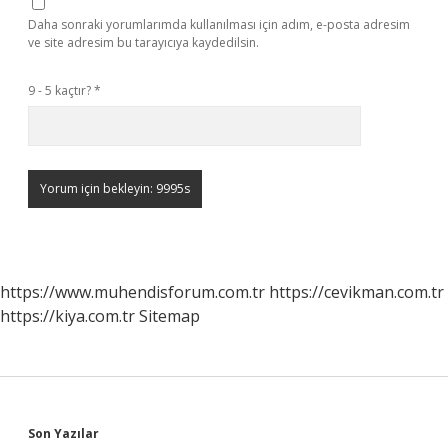
Daha sonraki yorumlarımda kullanılması için adım, e-posta adresim
ve site adresim bu tarayıcıya kaydedilsin.
9 - 5 kaçtır?
*
https://www.muhendisforum.com.tr
https://cevikman.com.tr
https://kiya.com.tr
Sitemap
Sidebar
Son Yazılar