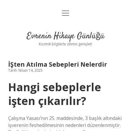
menüyü
Anasayfa
aç
Gizlilik Politikası
Evrenin Hikaye Günlüğü
Yasal Uyarı
Kozmik bilgilerle zihnini genişlet!
Hakkımızda
İŞten Atılma Sebepleri Nelerdir
Tarih: Nisan 14, 2025
Hangi sebeplerle
işten çıkarılır?
Çalışma Yasası’nın 25. maddesinde, 3 başlık altındaki
işverenin feshedilmesinin nedenleri düzenlenmiştir.