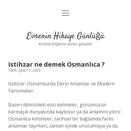
menüyü
Anasayfa
aç
Gizlilik Politikası
Evrenin Hikaye Günlüğü
Yasal Uyarı
Kozmik bilgilerle zihnini genişlet!
Hakkımızda
Istihzar ne demek Osmanlıca ?
Tarih: Eylül 17, 2025
Istihzar: Osmanlıca’da Derin Anlamlar ve Modern
Yansımaları
Bazen dilimizdeki eski kelimeler, günümüzün
karmaşık dünyasında kaybolur ya da anlamını yitirir.
Osmanlıca kelimeler, tarihsel bir bağlamda farklı
anlamlar taşırken, zaman içinde unutulmaya ya da