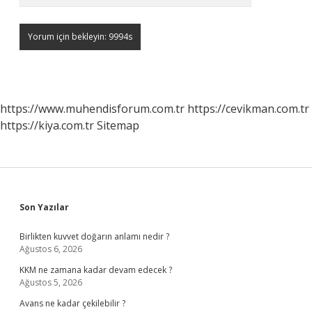
https://www.muhendisforum.com.tr
https://cevikman.com.tr
https://kiya.com.tr
Sitemap
Sidebar
Son Yazılar
Birlikten kuvvet doğarın anlamı nedir ?
Ağustos 6, 2026
KKM ne zamana kadar devam edecek ?
Ağustos 5, 2026
Avans ne kadar çekilebilir ?