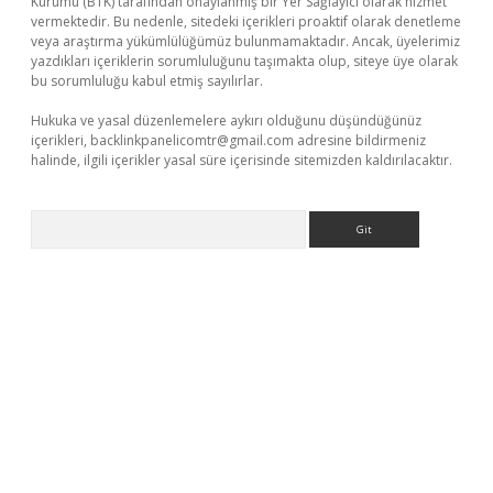
Kurumu (BTK) tarafından onaylanmış bir Yer Sağlayıcı olarak hizmet
vermektedir. Bu nedenle, sitedeki içerikleri proaktif olarak denetleme
veya araştırma yükümlülüğümüz bulunmamaktadır. Ancak, üyelerimiz
yazdıkları içeriklerin sorumluluğunu taşımakta olup, siteye üye olarak
bu sorumluluğu kabul etmiş sayılırlar.
Hukuka ve yasal düzenlemelere aykırı olduğunu düşündüğünüz
içerikleri,
backlinkpanelicomtr@gmail.com
adresine bildirmeniz
halinde, ilgili içerikler yasal süre içerisinde sitemizden kaldırılacaktır.
Arama
onbet giriş