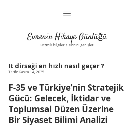
menüyü
Anasayfa
aç
Gizlilik Politikası
Evrenin Hikaye Günlüğü
Yasal Uyarı
Kozmik bilgilerle zihnini genişlet!
Hakkımızda
It dirseği en hızlı nasıl geçer ?
Tarih: Kasım 14, 2025
F-35 ve Türkiye’nin Stratejik
Gücü: Gelecek, İktidar ve
Toplumsal Düzen Üzerine
Bir Siyaset Bilimi Analizi