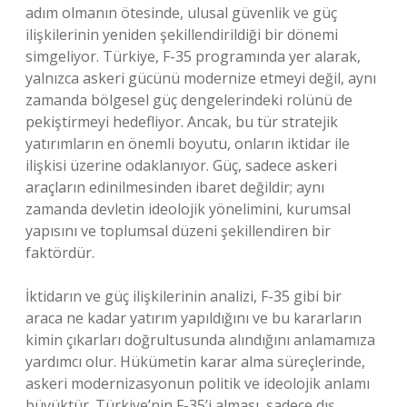
adım olmanın ötesinde, ulusal güvenlik ve güç
ilişkilerinin yeniden şekillendirildiği bir dönemi
simgeliyor. Türkiye, F-35 programında yer alarak,
yalnızca askeri gücünü modernize etmeyi değil, aynı
zamanda bölgesel güç dengelerindeki rolünü de
pekiştirmeyi hedefliyor. Ancak, bu tür stratejik
yatırımların en önemli boyutu, onların iktidar ile
ilişkisi üzerine odaklanıyor. Güç, sadece askeri
araçların edinilmesinden ibaret değildir; aynı
zamanda devletin ideolojik yönelimini, kurumsal
yapısını ve toplumsal düzeni şekillendiren bir
faktördür.
İktidarın ve güç ilişkilerinin analizi, F-35 gibi bir
araca ne kadar yatırım yapıldığını ve bu kararların
kimin çıkarları doğrultusunda alındığını anlamamıza
yardımcı olur. Hükümetin karar alma süreçlerinde,
askeri modernizasyonun politik ve ideolojik anlamı
büyüktür. Türkiye’nin F-35’i alması, sadece dış