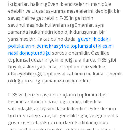
İktidarlar, halkın güvenlik endişelerini manipüle
edebilir ve ulusal savunma meselelerini ideolojik bir
savaş haline getirebilir. F-35’in gelişinin
savunulmasında kullanılan argümanlar, aynı
zamanda hükümetin ideolojik duruşunun bir
yansımasıdır. Fakat bu noktada,
güvenlik odaklı
politikaların, demokrasiyi ve toplumsal etkileşimi
nasıl dönüştürdüğü
sorusu önemlidir. Özellikle
toplumsal düzenin şekillendiği alanlarda, F-35 gibi
büyük askeri yatırımların toplumu ne şekilde
etkileyebileceği, toplumsal katılımın ne kadar önemli
olduğunu sorgulamamıza neden olur.
F-35 ve benzeri askeri araçların toplumun her
kesimi tarafından nasıl algılandığı, ülkedeki
vatandaşlık anlayışını da şekillendirir. Erkekler için
bu tür stratejik araçlar genellikle güç ve egemenlik
göstergesi olarak görülürken, kadınlar için bu
araçlar daha çok demokratik katılım ve toplumsal