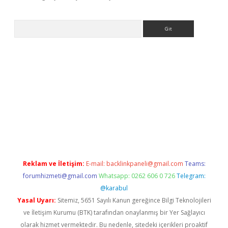
Arama
giriş
Reklam ve İletişim:
E-mail:
backlinkpaneli@gmail.com
Teams:
forumhizmeti@gmail.com
Whatsapp: 0262 606 0 726
Telegram:
@karabul
Yasal Uyarı:
Sitemiz, 5651 Sayılı Kanun gereğince Bilgi Teknolojileri
ve İletişim Kurumu (BTK) tarafından onaylanmış bir Yer Sağlayıcı
olarak hizmet vermektedir. Bu nedenle, sitedeki içerikleri proaktif