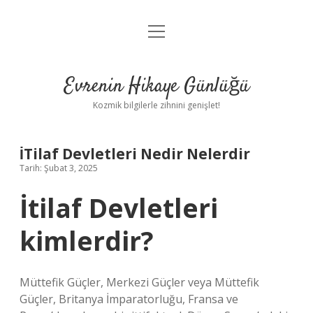
menüyü
Anasayfa
aç
Gizlilik Politikası
Evrenin Hikaye Günlüğü
Yasal Uyarı
Kozmik bilgilerle zihnini genişlet!
Hakkımızda
İTilaf Devletleri Nedir Nelerdir
Tarih: Şubat 3, 2025
İtilaf Devletleri
kimlerdir?
Müttefik Güçler, Merkezi Güçler veya Müttefik
Güçler, Britanya İmparatorluğu, Fransa ve