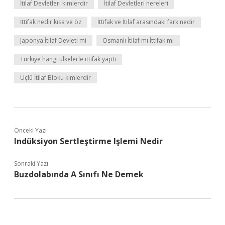
İtilaf Devletleri kimlerdir
İtilaf Devletleri nereleri
İttifak nedir kısa ve öz
İttifak ve İtilaf arasındaki fark nedir
Japonya İtilaf Devleti mi
Osmanlı İtilaf mı İttifak mı
Türkiye hangi ülkelerle ittifak yaptı
Üçlü İtilaf Bloku kimlerdir
Önceki Yazı
Indüksiyon Sertleştirme Işlemi Nedir
Sonraki Yazı
Buzdolabında A Sınıfı Ne Demek