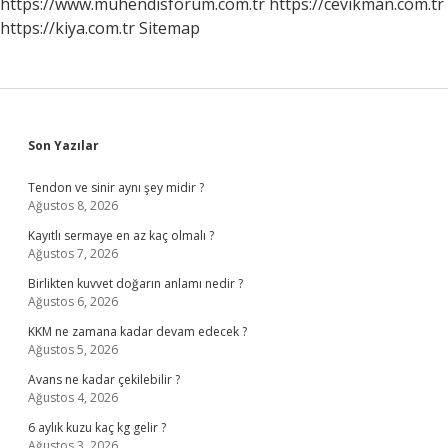
https://www.muhendisforum.com.tr
https://cevikman.com.tr
https://kiya.com.tr
Sitemap
Sidebar
Son Yazılar
Tendon ve sinir aynı şey midir ?
Ağustos 8, 2026
Kayıtlı sermaye en az kaç olmalı ?
Ağustos 7, 2026
Birlikten kuvvet doğarın anlamı nedir ?
Ağustos 6, 2026
KKM ne zamana kadar devam edecek ?
Ağustos 5, 2026
Avans ne kadar çekilebilir ?
Ağustos 4, 2026
6 aylık kuzu kaç kg gelir ?
Ağustos 3, 2026