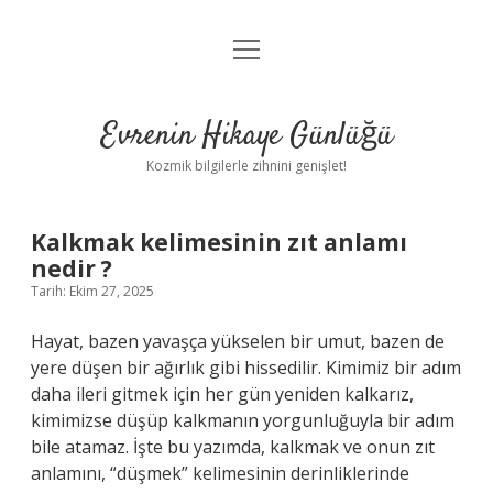
menüyü
Anasayfa
aç
Gizlilik Politikası
Evrenin Hikaye Günlüğü
Yasal Uyarı
Kozmik bilgilerle zihnini genişlet!
Hakkımızda
Kalkmak kelimesinin zıt anlamı
nedir ?
Tarih: Ekim 27, 2025
Hayat, bazen yavaşça yükselen bir umut, bazen de
yere düşen bir ağırlık gibi hissedilir. Kimimiz bir adım
daha ileri gitmek için her gün yeniden kalkarız,
kimimizse düşüp kalkmanın yorgunluğuyla bir adım
bile atamaz. İşte bu yazımda, kalkmak ve onun zıt
anlamını, “düşmek” kelimesinin derinliklerinde