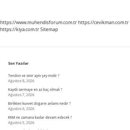
https://www.muhendisforum.com.tr
https://cevikman.com.tr
https://kiya.com.tr
Sitemap
Sidebar
Son Yazılar
Tendon ve sinir aynı şey midir ?
Ağustos 8, 2026
Kayıtlı sermaye en az kaç olmalı ?
Ağustos 7, 2026
Birlikten kuvvet doğarın anlamı nedir ?
Ağustos 6, 2026
KKM ne zamana kadar devam edecek ?
Ağustos 5, 2026