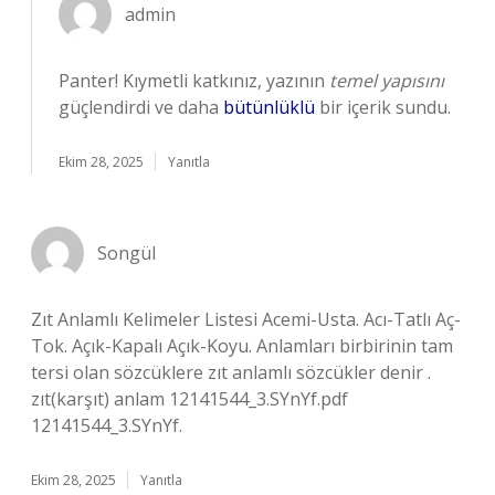
admin
Panter! Kıymetli katkınız, yazının
temel yapısını
güçlendirdi ve daha
bütünlüklü
bir içerik sundu.
Ekim 28, 2025
Yanıtla
Songül
Zıt Anlamlı Kelimeler Listesi Acemi-Usta. Acı-Tatlı Aç-
Tok. Açık-Kapalı Açık-Koyu. Anlamları birbirinin tam
tersi olan sözcüklere zıt anlamlı sözcükler denir .
zıt(karşıt) anlam 12141544_3.SYnYf.pdf
12141544_3.SYnYf.
Ekim 28, 2025
Yanıtla