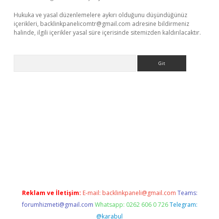
Hukuka ve yasal düzenlemelere aykırı olduğunu düşündüğünüz
içerikleri,
backlinkpanelicomtr@gmail.com
adresine bildirmeniz
halinde, ilgili içerikler yasal süre içerisinde sitemizden kaldırılacaktır.
Arama
t giriş
Reklam ve İletişim:
E-mail:
backlinkpaneli@gmail.com
Teams:
forumhizmeti@gmail.com
Whatsapp: 0262 606 0 726
Telegram:
@karabul