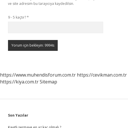
ve site adresim bu tarayıcıya kaydedilsin.
9 - 5 kaçtır?
*
https://www.muhendisforum.com.tr
https://cevikman.com.tr
https://kiya.com.tr
Sitemap
Sidebar
Son Yazılar
Kayıtlı sermaye en az kaç olmalı ?