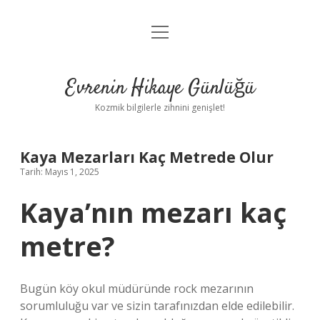
menüyü
Anasayfa
aç
Gizlilik Politikası
Evrenin Hikaye Günlüğü
Yasal Uyarı
Kozmik bilgilerle zihnini genişlet!
Hakkımızda
Kaya Mezarları Kaç Metrede Olur
Tarih: Mayıs 1, 2025
Kaya’nın mezarı kaç
metre?
Bugün köy okul müdüründe rock mezarının
sorumluluğu var ve sizin tarafınızdan elde edilebilir.