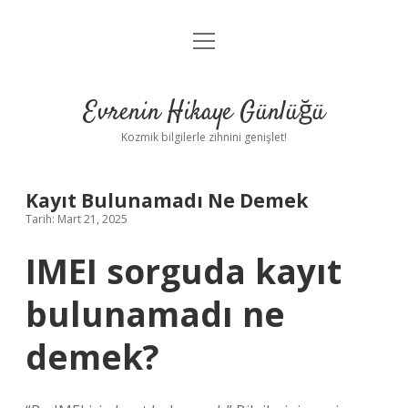
menüyü
Anasayfa
aç
Gizlilik Politikası
Evrenin Hikaye Günlüğü
Yasal Uyarı
Kozmik bilgilerle zihnini genişlet!
Hakkımızda
Kayıt Bulunamadı Ne Demek
Tarih: Mart 21, 2025
IMEI sorguda kayıt
bulunamadı ne
demek?