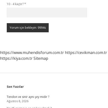
10 - 4 kaçtır?
*
https://www.muhendisforum.com.tr
https://cevikman.com.tr
https://kiya.com.tr
Sitemap
Sidebar
Son Yazılar
Tendon ve sinir aynı şey midir ?
Ağustos 8, 2026