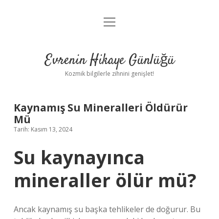
menüyü
Anasayfa
aç
Gizlilik Politikası
Evrenin Hikaye Günlüğü
Yasal Uyarı
Kozmik bilgilerle zihnini genişlet!
Hakkımızda
Kaynamış Su Mineralleri Öldürür
Mü
Tarih: Kasım 13, 2024
Su kaynayınca
mineraller ölür mü?
Ancak kaynamış su başka tehlikeler de doğurur. Bu