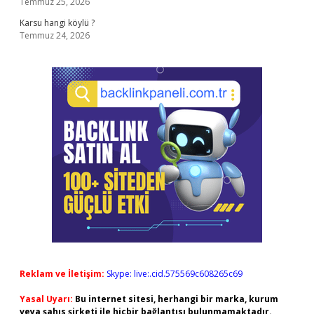
Temmuz 25, 2026
Karsu hangi köylü ?
Temmuz 24, 2026
Reklam ve İletişim:
Skype: live:.cid.575569c608265c69
Yasal Uyarı:
Bu internet sitesi, herhangi bir marka, kurum
veya şahıs şirketi ile hiçbir bağlantısı bulunmamaktadır.