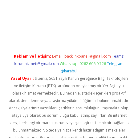
 giriş
Reklam ve İletişim:
E-mail:
backlinkpaneli@gmail.com
Teams:
forumhizmeti@gmail.com
Whatsapp: 0262 606 0 726
Telegram:
@karabul
Yasal Uyarı:
Sitemiz, 5651 Sayılı Kanun gereğince Bilgi Teknolojileri
ve İletişim Kurumu (BTK) tarafından onaylanmış bir Yer Sağlayıcı
olarak hizmet vermektedir. Bu nedenle, sitedeki içerikleri proaktif
olarak denetleme veya araştırma yükümlülüğümüz bulunmamaktadır.
Ancak, üyelerimiz yazdıkları içeriklerin sorumluluğunu taşımakta olup,
siteye üye olarak bu sorumluluğu kabul etmiş sayılırlar. Bu internet
sitesi, herhangi bir marka, kurum veya şahıs şirketi ile hiçbir bağlantısı
bulunmamaktadır. Sitede yalnızca kendi hazırladığımız makaleler
paylaşılmaktadır. Burada yer alan içerikler haber niteliği taşımamakta