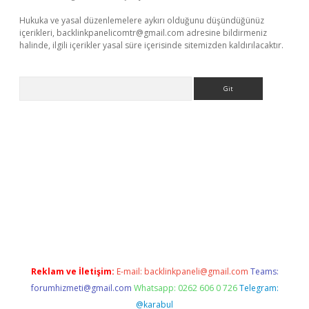
Hukuka ve yasal düzenlemelere aykırı olduğunu düşündüğünüz
içerikleri,
backlinkpanelicomtr@gmail.com
adresine bildirmeniz
halinde, ilgili içerikler yasal süre içerisinde sitemizden kaldırılacaktır.
Arama
ltonbet giriş
Reklam ve İletişim:
E-mail:
backlinkpaneli@gmail.com
Teams:
forumhizmeti@gmail.com
Whatsapp: 0262 606 0 726
Telegram:
@karabul