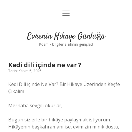
menüyü
Anasayfa
aç
Gizlilik Politikası
Evrenin Hikaye Günlüğü
Yasal Uyarı
Kozmik bilgilerle zihnini genişlet!
Hakkımızda
Kedi dili içinde ne var ?
Tarih: Kasım 5, 2025
Kedi Dili İçinde Ne Var? Bir Hikaye Üzerinden Keşfe
Çıkalım
Merhaba sevgili okurlar,
Bugün sizlerle bir hikâye paylaşmak istiyorum.
Hikâyenin başkahramanı ise, evimizin minik dostu,