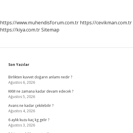
https://www.muhendisforum.com.tr
https://cevikman.com.tr
https://kiya.com.tr
Sitemap
Sidebar
Son Yazılar
Birlikten kuvvet doğarın anlamı nedir ?
Ağustos 6, 2026
KKM ne zamana kadar devam edecek ?
Ağustos 5, 2026
Avans ne kadar çekilebilir ?
Ağustos 4, 2026
6 aylık kuzu kaç kg gelir ?
Ağustos 3, 2026