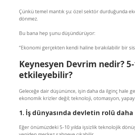
Çünkü temel mantık şu: özel sektör durduğunda ek
dönmez.
Bu bana hep şunu düşündürüyor:
“Ekonomi gerçekten kendi haline bırakılabilir bir si
Keynesyen Devrim nedir? 5-10
etkileyebilir?
Geleceğe dair düşününce, işin daha da ilginç hale g
ekonomik krizler değil; teknoloji, otomasyon, yapay z
1. İş dünyasında devletin rolü daha 
Eğer önümüzdeki 5-10 yılda işsizlik teknolojik dön
yeniden merkez sahneye çıkabilir.