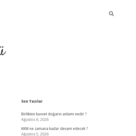
ü
Sidebar
Son Yazılar
hiltonbe
Birlikten kuvvet doğarın anlamı nedir ?
Ağustos 6, 2026
KKM ne zamana kadar devam edecek ?
Ağustos 5, 2026