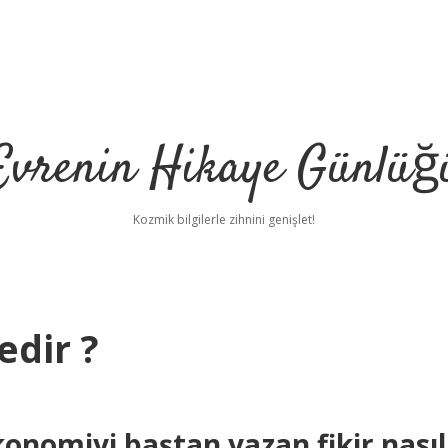
Evrenin Hikaye Günlüğ
Kozmik bilgilerle zihnini genişlet!
dir ?
onomiyi baştan yazan fikir nasıl