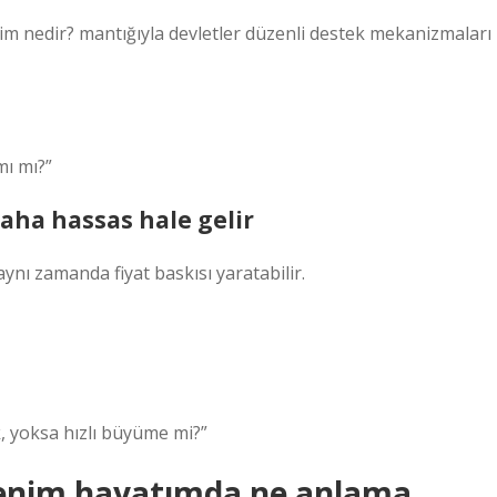
m nedir? mantığıyla devletler düzenli destek mekanizmaları
mı mı?”
aha hassas hale gelir
nı zamanda fiyat baskısı yaratabilir.
, yoksa hızlı büyüme mi?”
benim hayatımda ne anlama