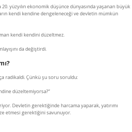
a 20. yüzyılın ekonomik düşünce dünyasında yaşanan büyük
ların kendi kendine dengeleneceği ve devletin mümkün
aman kendi kendini düzeltmez.
layışını da değiştirdi.
mı?
a radikaldi. Çünkü şu soru soruldu:
endine düzeltemiyorsa?”
yor. Devletin gerektiğinde harcama yaparak, yatırımı
ize etmesi gerektiğini savunuyor.