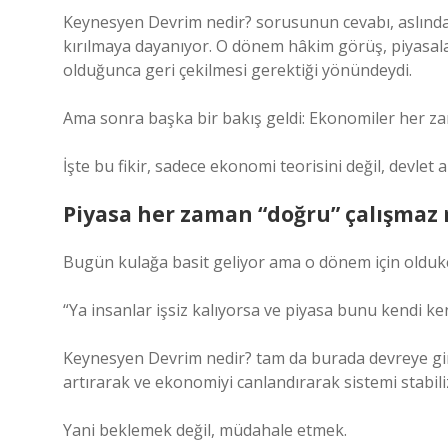
Keynesyen Devrim nedir? sorusunun cevabı, aslınd
kırılmaya dayanıyor. O dönem hâkim görüş, piyasa
olduğunca geri çekilmesi gerektiği yönündeydi.
Ama sonra başka bir bakış geldi: Ekonomiler her z
İşte bu fikir, sadece ekonomi teorisini değil, devlet an
Piyasa her zaman “doğru” çalışmaz 
Bugün kulağa basit geliyor ama o dönem için oldukç
“Ya insanlar işsiz kalıyorsa ve piyasa bunu kendi k
Keynesyen Devrim nedir? tam da burada devreye giri
artırarak ve ekonomiyi canlandırarak sistemi stabil
Yani beklemek değil, müdahale etmek.