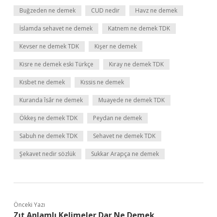
Buğzeden ne demek
CUD nedir
Havz ne demek
İslamda sehavet ne demek
Katnem ne demek TDK
Kevser ne demek TDK
Kişer ne demek
Kisre ne demek eski Türkçe
Kıray ne demek TDK
Kısbet ne demek
Kıssis ne demek
Kuranda îsâr ne demek
Muayede ne demek TDK
Ökkeş ne demek TDK
Peydan ne demek
Sabuh ne demek TDK
Sehavet ne demek TDK
Şekavet nedir sözlük
Sukkar Arapça ne demek
Önceki Yazı
Zıt Anlamlı Kelimeler Dar Ne Demek