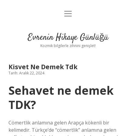
menüyü
Anasayfa
aç
Gizlilik Politikası
Evrenin Hikaye Günlüğü
Yasal Uyarı
Kozmik bilgilerle zihnini genişlet!
Hakkımızda
Kisvet Ne Demek Tdk
Tarih: Aralık 22, 2024
Sehavet ne demek
TDK?
Cömertlik anlamına gelen Arapça kökenli bir
kelimedir. Türkçe’de “cömertlik” anlamına gelen