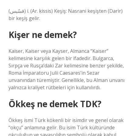
(ﻗﺴّﻴﺲ) i. (Ar. ḳissіs) Keşiş: Nasrani keşişten (Darir)
bir keşiş gelir.
Kişer ne demek?
Kaiser, Kaiser veya Kayser, Almanca “Kaiser”
kelimesine karşılık gelen bir ifadedir. Bulgarca,
Sırpça ve Rusça’daki Zar kelimesine benzer şekilde,
Roma İmparatoru Julii Caesares’in Sezar
unvanından türemiştir. Genellikle, bu Alman unvanı
yalnızca kraliyet rütbeleri için kullanılırdı.
Ökkeş ne demek TDK?
Ökkeş ismi Türk kökenli bir isimdir ve genel olarak
“okçu” anlamına gelir. Bu isim Türk kültüründe
okçuluğun ve savaşçılığın sembolü olarak kabul