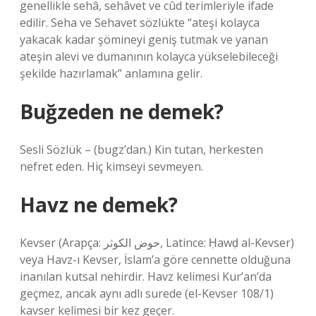
genellikle sehâ, sehâvet ve cûd terimleriyle ifade
edilir. Seha ve Sehavet sözlükte “ateşi kolayca
yakacak kadar şömineyi geniş tutmak ve yanan
ateşin alevi ve dumanının kolayca yükselebileceği
şekilde hazırlamak” anlamına gelir.
Buğzeden ne demek?
Sesli Sözlük – (bugz’dan.) Kin tutan, herkesten
nefret eden. Hiç kimseyi sevmeyen.
Havz ne demek?
Kevser (Arapça: حوض الكوثر, Latince: Ḥawḍ al-Kevser)
veya Havz-ı Kevser, İslam’a göre cennette olduğuna
inanılan kutsal nehirdir. Havz kelimesi Kur’an’da
geçmez, ancak aynı adlı surede (el-Kevser 108/1)
kavser kelimesi bir kez geçer.