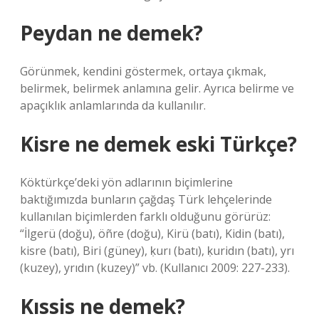
Peydan ne demek?
Görünmek, kendini göstermek, ortaya çıkmak,
belirmek, belirmek anlamına gelir. Ayrıca belirme ve
apaçıklık anlamlarında da kullanılır.
Kisre ne demek eski Türkçe?
Köktürkçe’deki yön adlarının biçimlerine
baktığımızda bunların çağdaş Türk lehçelerinde
kullanılan biçimlerden farklı olduğunu görürüz:
“İlgerü (doğu), öñre (doğu), Kirü (batı), Kidin (batı),
kisre (batı), Biri (güney), ḳurı (batı), ḳuridın (batı), yrı
(kuzey), yrıdın (kuzey)” vb. (Kullanıcı 2009: 227-233).
Kıssis ne demek?