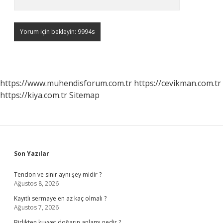
https://www.muhendisforum.com.tr
https://cevikman.com.tr
https://kiya.com.tr
Sitemap
Sidebar
Son Yazılar
Tendon ve sinir aynı şey midir ?
Ağustos 8, 2026
Kayıtlı sermaye en az kaç olmalı ?
Ağustos 7, 2026
Birlikten kuvvet doğarın anlamı nedir ?