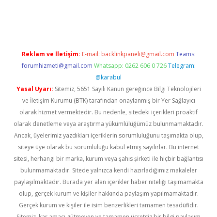
iltonbet giriş
Reklam ve İletişim:
E-mail:
backlinkpaneli@gmail.com
Teams:
forumhizmeti@gmail.com
Whatsapp: 0262 606 0 726
Telegram:
@karabul
Yasal Uyarı:
Sitemiz, 5651 Sayılı Kanun gereğince Bilgi Teknolojileri
ve İletişim Kurumu (BTK) tarafından onaylanmış bir Yer Sağlayıcı
olarak hizmet vermektedir. Bu nedenle, sitedeki içerikleri proaktif
olarak denetleme veya araştırma yükümlülüğümüz bulunmamaktadır.
Ancak, üyelerimiz yazdıkları içeriklerin sorumluluğunu taşımakta olup,
siteye üye olarak bu sorumluluğu kabul etmiş sayılırlar. Bu internet
sitesi, herhangi bir marka, kurum veya şahıs şirketi ile hiçbir bağlantısı
bulunmamaktadır. Sitede yalnızca kendi hazırladığımız makaleler
paylaşılmaktadır. Burada yer alan içerikler haber niteliği taşımamakta
olup, gerçek kurum ve kişiler hakkında paylaşım yapılmamaktadır.
Gerçek kurum ve kişiler ile isim benzerlikleri tamamen tesadüfidir.
Sitemiz, kar amacı gütmeyen ve tamamen ücretsiz bir bilgi paylaşım