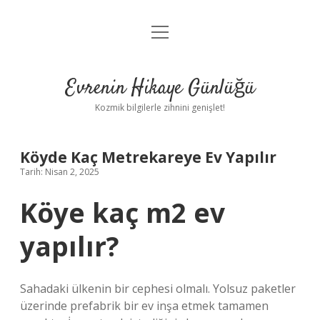
menüyü
Anasayfa
aç
Gizlilik Politikası
Evrenin Hikaye Günlüğü
Yasal Uyarı
Kozmik bilgilerle zihnini genişlet!
Hakkımızda
Köyde Kaç Metrekareye Ev Yapılır
Tarih: Nisan 2, 2025
Köye kaç m2 ev
yapılır?
Sahadaki ülkenin bir cephesi olmalı. Yolsuz paketler
üzerinde prefabrik bir ev inşa etmek tamamen