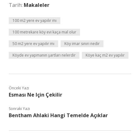
Tarih:
Makaleler
100 m2 yere ev yapılır mı
100 metrekare köy evi kaça mal olur
50 m2 yere ev yapılır mı
Köy imar sınırı nedir
Köyde ev yapmanın şartları nelerdir
Köye kaç m2 ev yapılır
Önceki Yazı
Esması Ne Için Çekilir
Sonraki Yazı
Bentham Ahlaki Hangi Temelde Açıklar