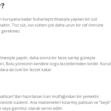
r?
n kuruyana kadar buharlaştırılmasıyla yapılan bir süt
ktır. Toz süt, sıvı sütten çok daha uzun bir raf ömrüne
ı gerekmez.
esiyle yapılır, daha sonra bir beze sarılıp güneşte
i, Bolu yöresinin kendine özgü lezzetlerinden biridir. Kurut
lara da özel bir lezzet katar.
tlıcan”dan hazırlanan İran mutfağından bir yemektir.
cevizle süslenir. Ana malzemeleri kızarmış patlıcan ve “keşk”
veya garnitür olarak servis edilir.