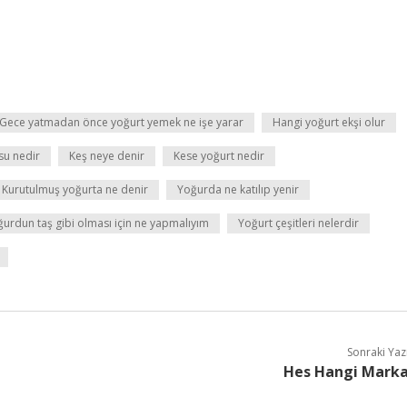
Gece yatmadan önce yoğurt yemek ne işe yarar
Hangi yoğurt ekşi olur
su nedir
Keş neye denir
Kese yoğurt nedir
Kurutulmuş yoğurta ne denir
Yoğurda ne katılıp yenir
urdun taş gibi olması için ne yapmalıyım
Yoğurt çeşitleri nelerdir
Sonraki Yaz
Hes Hangi Mark