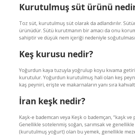
Kurutulmuş süt ürünü nedi
Toz süt, kurutulmuş süt olarak da adlandırılır. Sütü
ürünüdür. Sütü kurutmanın bir amacı da onu koruma
sahiptir ve düşük nem içeriği nedeniyle soğutulmas
Keş kurusu nedir?
Yoğurdun kaya tuzuyla yoğrulup koyu kıvama getirilm
kurutulur. Yoğurdun kurutulmuş hali olan keş peynir
kaş peyniri, erişte ve makarnaların yanı sıra kahvaltı
İran keşk nedir?
Kaşk-e bademcan veya Keşk o bademçan, “kaşk ve pa
Genellikle sotelenmiş soğan, sarımsak ve genellikle 
(kurutulmuş yoğurt) olan bu yemek, genellikle meze 