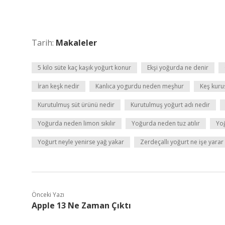
Tarih:
Makaleler
5 kilo süte kaç kaşık yoğurt konur
Ekşi yoğurda ne denir
İran keşk nedir
Kanlıca yogurdu neden meşhur
Keş kuru
Kurutulmuş süt ürünü nedir
Kurutulmuş yoğurt adı nedir
Yoğurda neden limon sıkılır
Yoğurda neden tuz atılır
Yoğ
Yoğurt neyle yenirse yağ yakar
Zerdeçallı yoğurt ne işe yarar
Önceki Yazı
Apple 13 Ne Zaman Çıktı