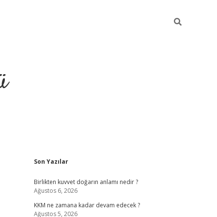
ü
Sidebar
Son Yazılar
hiltonbet g
Birlikten kuvvet doğarın anlamı nedir ?
Ağustos 6, 2026
KKM ne zamana kadar devam edecek ?
Ağustos 5, 2026