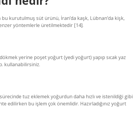
dı nedir?
n bu kurutulmuş süt ürünü, İran’da kaşk, Lübnan’da kişk,
benzer yöntemlerle üretilmektedir [14].
 dökmek yerine poşet yoğurt (yedi yoğurt) yapıp sıcak yaz
 kullanabilirsiniz.
recinde tuz eklemek yoğurdun daha hızlı ve istenildiği gibi
e edilirken bu işlem çok önemlidir. Hazırladığınız yoğurt