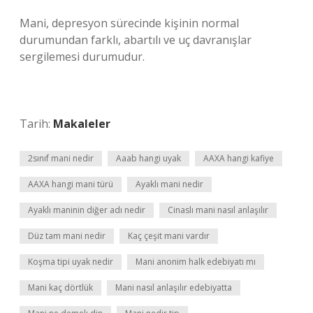
Mani, depresyon sürecinde kişinin normal
durumundan farklı, abartılı ve uç davranışlar
sergilemesi durumudur.
Tarih:
Makaleler
2sınıf mani nedir
Aaab hangi uyak
AAXA hangi kafiye
AAXA hangi mani türü
Ayaklı mani nedir
Ayaklı maninin diğer adı nedir
Cinaslı mani nasıl anlaşılır
Düz tam mani nedir
Kaç çeşit mani vardır
Koşma tipi uyak nedir
Mani anonim halk edebiyatı mı
Mani kaç dörtlük
Mani nasıl anlaşılır edebiyatta