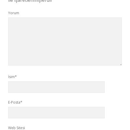
ile işaretlenmişlerdir
Yorum
İsim*
E-Posta*
Web Sitesi