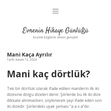
menüyü
Anasayfa
aç
Gizlilik Politikası
Evrenin Hikaye Günlüğü
Yasal Uyarı
Kozmik bilgilerle zihnini genişlet!
Hakkımızda
Mani Kaça Ayrılır
Tarih: Kasım 12, 2024
Mani kaç dörtlük?
Tek bir dörtlük olarak ifade edilen manilerin ilk iki
dizesine dolgu dizeleri denir. Şiirlerde bu ilk iki dize
dikkate alınmazken, söylenecek şeyi ifade eden son
iki dizedir. Şiirlerdeki uyak şeması “a a x a”dır.