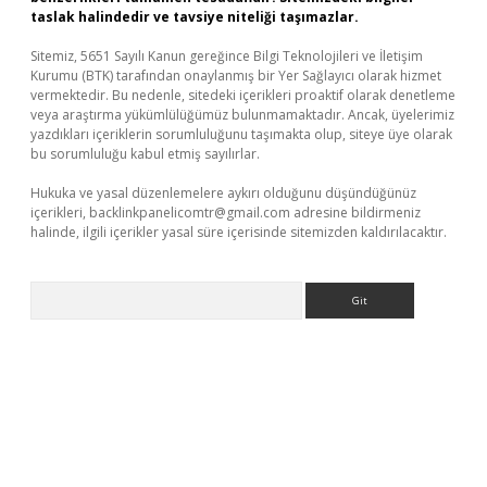
taslak halindedir ve tavsiye niteliği taşımazlar.
Sitemiz, 5651 Sayılı Kanun gereğince Bilgi Teknolojileri ve İletişim
Kurumu (BTK) tarafından onaylanmış bir Yer Sağlayıcı olarak hizmet
vermektedir. Bu nedenle, sitedeki içerikleri proaktif olarak denetleme
veya araştırma yükümlülüğümüz bulunmamaktadır. Ancak, üyelerimiz
yazdıkları içeriklerin sorumluluğunu taşımakta olup, siteye üye olarak
bu sorumluluğu kabul etmiş sayılırlar.
Hukuka ve yasal düzenlemelere aykırı olduğunu düşündüğünüz
içerikleri,
backlinkpanelicomtr@gmail.com
adresine bildirmeniz
halinde, ilgili içerikler yasal süre içerisinde sitemizden kaldırılacaktır.
Arama
tonbet giriş