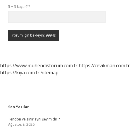
5 + 3 kaçtır?
*
https://www.muhendisforum.com.tr
https://cevikman.com.tr
https://kiya.com.tr
Sitemap
Sidebar
Son Yazılar
Tendon ve sinir aynı şey midir ?
Ağustos 8, 2026