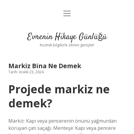
menüyü
Anasayfa
aç
Gizlilik Politikası
Evrenin Hikaye Günlüğü
Yasal Uyarı
Kozmik bilgilerle zihnini genişlet!
Hakkımızda
Markiz Bina Ne Demek
Tarih: Aralık 23, 2024
Projede markiz ne
demek?
Markiz: Kapı veya pencerenin önünü yağmurdan
koruyan çatı saçağı. Menteşe: Kapı veya pencere