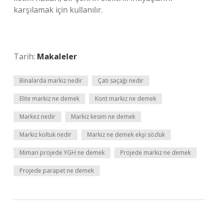
karşılamak için kullanılır.
Tarih:
Makaleler
Binalarda markiz nedir
Çatı saçağı nedir
Elite markiz ne demek
Kont markiz ne demek
Markez nedir
Markiz kesim ne demek
Markiz koltuk nedir
Markiz ne demek ekşi sözlük
Mimari projede YGH ne demek
Projede markiz ne demek
Projede parapet ne demek