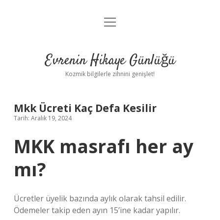
menüyü
Anasayfa
aç
Gizlilik Politikası
Evrenin Hikaye Günlüğü
Yasal Uyarı
Kozmik bilgilerle zihnini genişlet!
Hakkımızda
Mkk Ücreti Kaç Defa Kesilir
Tarih: Aralık 19, 2024
MKK masrafı her ay
mı?
Ücretler üyelik bazında aylık olarak tahsil edilir.
Ödemeler takip eden ayın 15’ine kadar yapılır.