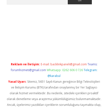
bet giriş
Reklam ve İletişim:
E-mail:
backlinkpaneli@gmail.com
Teams:
forumhizmeti@gmail.com
Whatsapp: 0262 606 0 726
Telegram:
@karabul
Yasal Uyarı:
Sitemiz, 5651 Sayılı Kanun gereğince Bilgi Teknolojileri
ve İletişim Kurumu (BTK) tarafından onaylanmış bir Yer Sağlayıcı
olarak hizmet vermektedir. Bu nedenle, sitedeki içerikleri proaktif
olarak denetleme veya araştırma yükümlülüğümüz bulunmamaktadır.
Ancak, üyelerimiz yazdıkları içeriklerin sorumluluğunu taşımakta olup,