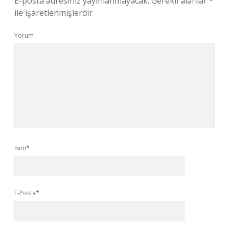
E-posta adresiniz yayınlanmayacak.
Gerekli alanlar
*
ile işaretlenmişlerdir
Yorum
İsim*
E-Posta*