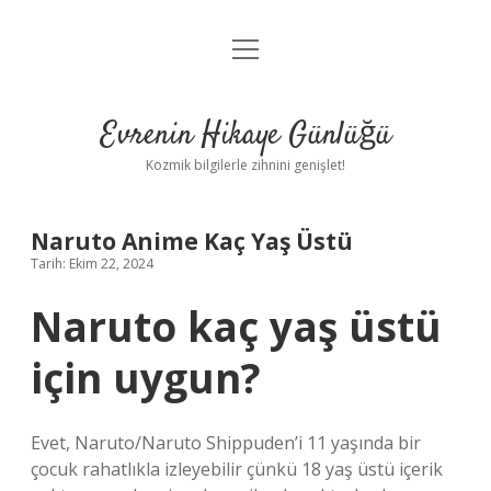
menüyü
Anasayfa
aç
Gizlilik Politikası
Evrenin Hikaye Günlüğü
Yasal Uyarı
Kozmik bilgilerle zihnini genişlet!
Hakkımızda
Naruto Anime Kaç Yaş Üstü
Tarih: Ekim 22, 2024
Naruto kaç yaş üstü
için uygun?
Evet, Naruto/Naruto Shippuden’i 11 yaşında bir
çocuk rahatlıkla izleyebilir çünkü 18 yaş üstü içerik