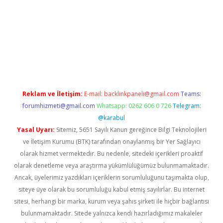
t giriş
Reklam ve İletişim:
E-mail:
backlinkpaneli@gmail.com
Teams:
forumhizmeti@gmail.com
Whatsapp: 0262 606 0 726
Telegram:
@karabul
Yasal Uyarı:
Sitemiz, 5651 Sayılı Kanun gereğince Bilgi Teknolojileri
ve İletişim Kurumu (BTK) tarafından onaylanmış bir Yer Sağlayıcı
olarak hizmet vermektedir. Bu nedenle, sitedeki içerikleri proaktif
olarak denetleme veya araştırma yükümlülüğümüz bulunmamaktadır.
Ancak, üyelerimiz yazdıkları içeriklerin sorumluluğunu taşımakta olup,
siteye üye olarak bu sorumluluğu kabul etmiş sayılırlar. Bu internet
sitesi, herhangi bir marka, kurum veya şahıs şirketi ile hiçbir bağlantısı
bulunmamaktadır. Sitede yalnızca kendi hazırladığımız makaleler