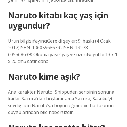
gelir. “@” işaretinin Japonca takma adıdır.
Naruto kitabı kaç yaş için
uygundur?
Ürün bilgisiYayıncıGerekli şeyler; 9. baskı (4 Ocak
2017)ISBN-106055686392ISBN-13978-
6055686390Okuma yaşı3 yaş ve üzeriBoyutlar13 x 1
x 20 cm6 satır daha
Naruto kime aşık?
Ana karakter Naruto, Shippuden serisinin sonuna
kadar Sakura’dan hoşlanır ama Sakura, Sasuke’yi
sevdiği için Naruto’ya boyun eğmez ve hatta onun
duygularından bile habersizdir.