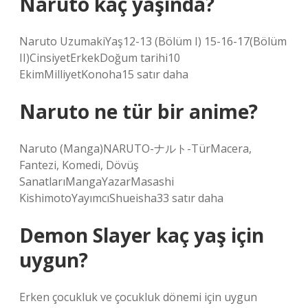
Naruto kaç yaşında?
Naruto UzumakiYaş12-13 (Bölüm I) 15-16-17(Bölüm
II)CinsiyetErkekDoğum tarihi10
EkimMilliyetKonoha15 satır daha
Naruto ne tür bir anime?
Naruto (Manga)NARUTO-ナルト-TürMacera,
Fantezi, Komedi, Dövüş
SanatlarıMangaYazarMasashi
KishimotoYayımcıShueisha33 satır daha
Demon Slayer kaç yaş için
uygun?
Erken çocukluk ve çocukluk dönemi için uygun