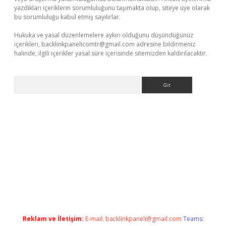
yazdıkları içeriklerin sorumluluğunu taşımakta olup, siteye üye olarak
bu sorumluluğu kabul etmiş sayılırlar.
Hukuka ve yasal düzenlemelere aykırı olduğunu düşündüğünüz
içerikleri,
backlinkpanelicomtr@gmail.com
adresine bildirmeniz
halinde, ilgili içerikler yasal süre içerisinde sitemizden kaldırılacaktır.
Arama
onbet giriş
Reklam ve İletişim:
E-mail:
backlinkpaneli@gmail.com
Teams: