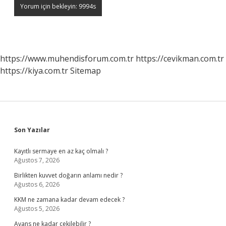
https://www.muhendisforum.com.tr
https://cevikman.com.tr
https://kiya.com.tr
Sitemap
Sidebar
Son Yazılar
Kayıtlı sermaye en az kaç olmalı ?
Ağustos 7, 2026
Birlikten kuvvet doğarın anlamı nedir ?
Ağustos 6, 2026
KKM ne zamana kadar devam edecek ?
Ağustos 5, 2026
Avans ne kadar çekilebilir ?