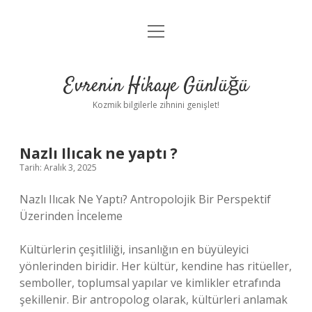
menüyü
Anasayfa
aç
Gizlilik Politikası
Evrenin Hikaye Günlüğü
Yasal Uyarı
Kozmik bilgilerle zihnini genişlet!
Hakkımızda
Nazlı Ilıcak ne yaptı ?
Tarih: Aralık 3, 2025
Nazlı Ilıcak Ne Yaptı? Antropolojik Bir Perspektif
Üzerinden İnceleme
Kültürlerin çeşitliliği, insanlığın en büyüleyici
yönlerinden biridir. Her kültür, kendine has ritüeller,
semboller, toplumsal yapılar ve kimlikler etrafında
şekillenir. Bir antropolog olarak, kültürleri anlamak