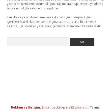
yazdıkları içeriklerin sorumluluğunu taşımakta olup, siteye üye olarak
bu sorumluluğu kabul etmiş sayılırlar.
Hukuka ve yasal düzenlemelere aykırı olduğunu düşündüğünüz
içerikleri,
backlinkpanelicomtr@gmail.com
adresine bildirmeniz
halinde, ilgili içerikler yasal süre içerisinde sitemizden kaldırılacaktır.
Arama
t giriş
Reklam ve İletişim:
E-mail:
backlinkpaneli@gmail.com
Teams: