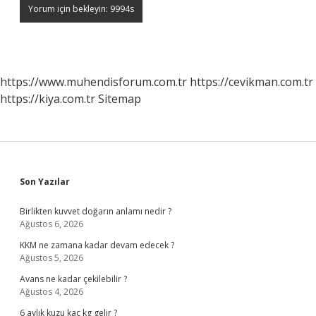
https://www.muhendisforum.com.tr
https://cevikman.com.tr
https://kiya.com.tr
Sitemap
Sidebar
Son Yazılar
Birlikten kuvvet doğarın anlamı nedir ?
Ağustos 6, 2026
KKM ne zamana kadar devam edecek ?
Ağustos 5, 2026
Avans ne kadar çekilebilir ?
Ağustos 4, 2026
6 aylık kuzu kaç kg gelir ?