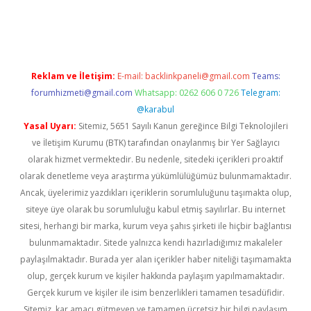
et giriş
Reklam ve İletişim:
E-mail:
backlinkpaneli@gmail.com
Teams:
forumhizmeti@gmail.com
Whatsapp: 0262 606 0 726
Telegram:
@karabul
Yasal Uyarı:
Sitemiz, 5651 Sayılı Kanun gereğince Bilgi Teknolojileri
ve İletişim Kurumu (BTK) tarafından onaylanmış bir Yer Sağlayıcı
olarak hizmet vermektedir. Bu nedenle, sitedeki içerikleri proaktif
olarak denetleme veya araştırma yükümlülüğümüz bulunmamaktadır.
Ancak, üyelerimiz yazdıkları içeriklerin sorumluluğunu taşımakta olup,
siteye üye olarak bu sorumluluğu kabul etmiş sayılırlar. Bu internet
sitesi, herhangi bir marka, kurum veya şahıs şirketi ile hiçbir bağlantısı
bulunmamaktadır. Sitede yalnızca kendi hazırladığımız makaleler
paylaşılmaktadır. Burada yer alan içerikler haber niteliği taşımamakta
olup, gerçek kurum ve kişiler hakkında paylaşım yapılmamaktadır.
Gerçek kurum ve kişiler ile isim benzerlikleri tamamen tesadüfidir.
Sitemiz, kar amacı gütmeyen ve tamamen ücretsiz bir bilgi paylaşım