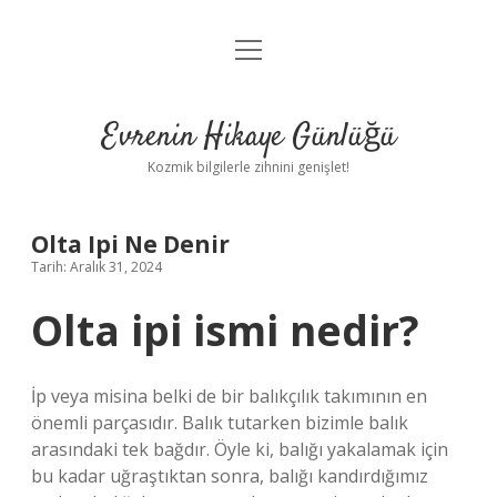
menüyü
Anasayfa
aç
Gizlilik Politikası
Evrenin Hikaye Günlüğü
Yasal Uyarı
Kozmik bilgilerle zihnini genişlet!
Hakkımızda
Olta Ipi Ne Denir
Tarih: Aralık 31, 2024
Olta ipi ismi nedir?
İp veya misina belki de bir balıkçılık takımının en
önemli parçasıdır. Balık tutarken bizimle balık
arasındaki tek bağdır. Öyle ki, balığı yakalamak için
bu kadar uğraştıktan sonra, balığı kandırdığımız