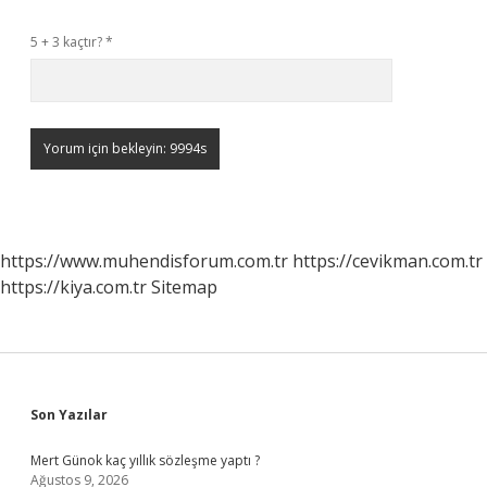
5 + 3 kaçtır?
*
https://www.muhendisforum.com.tr
https://cevikman.com.tr
https://kiya.com.tr
Sitemap
Sidebar
Son Yazılar
Mert Günok kaç yıllık sözleşme yaptı ?
Ağustos 9, 2026