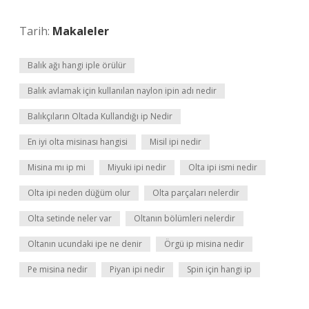
Tarih:
Makaleler
Balık ağı hangi iple örülür
Balık avlamak için kullanılan naylon ipin adı nedir
Balıkçıların Oltada Kullandığı ip Nedir
En iyi olta misinası hangisi
Misil ipi nedir
Misina mı ip mi
Miyuki ipi nedir
Olta ipi ismi nedir
Olta ipi neden düğüm olur
Olta parçaları nelerdir
Olta setinde neler var
Oltanın bölümleri nelerdir
Oltanın ucundaki ipe ne denir
Örgü ip misina nedir
Pe misina nedir
Piyan ipi nedir
Spin için hangi ip