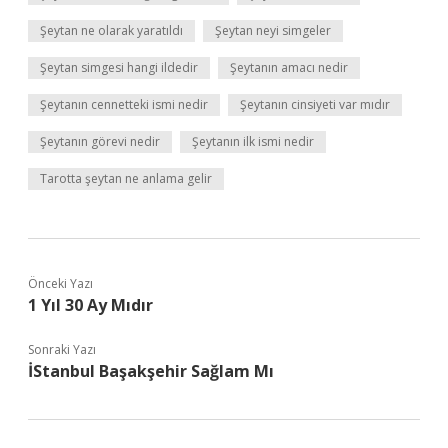
Şeytan ne olarak yaratıldı
Şeytan neyi simgeler
Şeytan simgesi hangi ildedir
Şeytanın amacı nedir
Şeytanın cennetteki ismi nedir
Şeytanın cinsiyeti var mıdır
Şeytanın görevi nedir
Şeytanın ilk ismi nedir
Tarotta şeytan ne anlama gelir
Önceki Yazı
1 Yıl 30 Ay Mıdır
Sonraki Yazı
İStanbul Başakşehir Sağlam Mı