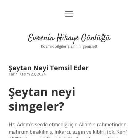
menüyü
Anasayfa
aç
Gizlilik Politikası
Evrenin Hikaye Günlüğü
Yasal Uyarı
Kozmik bilgilerle zihnini genişlet!
Hakkımızda
Şeytan Neyi Temsil Eder
Tarih: Kasım 23, 2024
Şeytan neyi
simgeler?
Hz. Adem’e secde etmediği için Allah’ın rahmetinden
mahrum bırakılmış, inkarcı, azgın ve kibirli (bk. Kehf