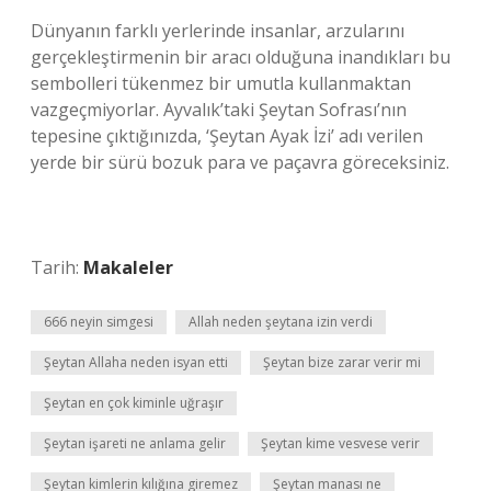
Dünyanın farklı yerlerinde insanlar, arzularını
gerçekleştirmenin bir aracı olduğuna inandıkları bu
sembolleri tükenmez bir umutla kullanmaktan
vazgeçmiyorlar. Ayvalık’taki Şeytan Sofrası’nın
tepesine çıktığınızda, ‘Şeytan Ayak İzi’ adı verilen
yerde bir sürü bozuk para ve paçavra göreceksiniz.
Tarih:
Makaleler
666 neyin simgesi
Allah neden şeytana izin verdi
Şeytan Allaha neden isyan etti
Şeytan bize zarar verir mi
Şeytan en çok kiminle uğraşır
Şeytan işareti ne anlama gelir
Şeytan kime vesvese verir
Şeytan kimlerin kılığına giremez
Şeytan manası ne