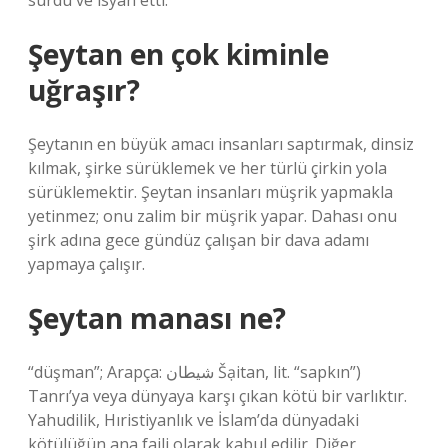
sürdü ve isyan etti.
Şeytan en çok kiminle
uğraşır?
Şeytanın en büyük amacı insanları saptırmak, dinsiz
kılmak, şirke sürüklemek ve her türlü çirkin yola
sürüklemektir. Şeytan insanları müşrik yapmakla
yetinmez; onu zalim bir müşrik yapar. Dahası onu
şirk adına gece gündüz çalışan bir dava adamı
yapmaya çalışır.
Şeytan manası ne?
“düşman”; Arapça: شيطان Šạitan, lit. “sapkın”)
Tanrı’ya veya dünyaya karşı çıkan kötü bir varlıktır.
Yahudilik, Hıristiyanlık ve İslam’da dünyadaki
kötülüğün ana faili olarak kabul edilir. Diğer