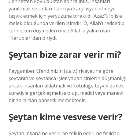
Cennetten kovulduktan sonra İblis, insanları
yanıltmak ve onları Tanrı’ya karşı isyan etmeye
teşvik etmek için yeryüzüne bırakıldı. Azâzîl, İblis’e
melek olduğunda verilen isimdir. O, Allah’ı reddedip
cennetten düşmeden önce Allah’a yakın olan
“Karublar”dan biriydi.
Şeytan bize zarar verir mi?
Peygamber Efendimizin (s.a.v.) rivayetine göre
şeytanın ve şeytanca işler yapan cinlerin düşmanlığı
ancak insanları aldatmak ve kötülüğe teşvik etmek
suretiyle gerçekleşmekte olup, maddi veya manevi
bir zarardan bahsedilmemektedir.
Şeytan kime vesvese verir?
Şeytan insana ne verir, ne telkin eder, ne fısıldar,