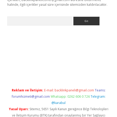
halinde, ilgili içerikler yasal süre içerisinde sitemizden kaldırılacaktır.
Arama
et giriş
Reklam ve İletişim:
E-mail:
backlinkpaneli@gmail.com
Teams:
forumhizmeti@gmail.com
Whatsapp: 0262 606 0 726
Telegram:
@karabul
Yasal Uyarı:
Sitemiz, 5651 Sayılı Kanun gereğince Bilgi Teknolojileri
ve İletişim Kurumu (BTK) tarafından onaylanmış bir Yer Sağlayıcı