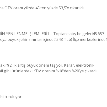
 ÖTV oranı yüzde 45’ten yüzde 53,5’e çıkarıldı.
N YENİLENME İŞLEMLERİ1 – Toptan satış belgeleri45.657
eya büyükşehir sınırları içinde2.348 TLb) İlçe merkezlerinde1
aki %2’lik artış büyük önem taşıyor. Karar, elektronik
obil gibi ürünlerdeki KDV oranını %18’den %20’ye çıkardı.
bi tutuluyor.