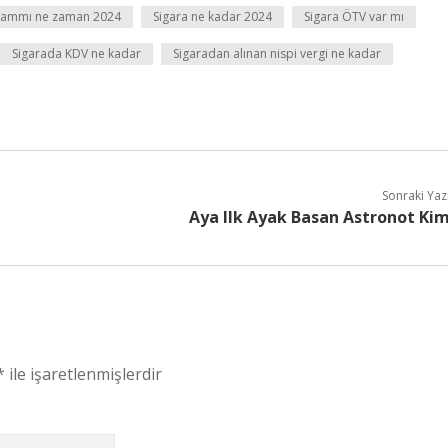
zammı ne zaman 2024
Sigara ne kadar 2024
Sigara ÖTV var mı
Sigarada KDV ne kadar
Sigaradan alınan nispi vergi ne kadar
Sonraki Yaz
Aya Ilk Ayak Basan Astronot Ki
*
ile işaretlenmişlerdir