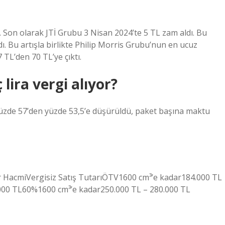
. Son olarak JTİ Grubu 3 Nisan 2024’te 5 TL zam aldı. Bu
ı. Bu artışla birlikte Philip Morris Grubu’nun en ucuz
 TL’den 70 TL’ye çıktı.
lira vergi alıyor?
 yüzde 57’den yüzde 53,5’e düşürüldü, paket başına maktu
r HacmiVergisiz Satış TutarıÖTV1600 cm³’e kadar184.000 TL
000 TL60%1600 cm³’e kadar250.000 TL – 280.000 TL