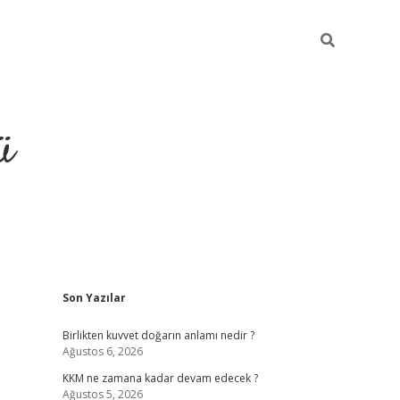
ü
Sidebar
Son Yazılar
hiltonbet gir
Birlikten kuvvet doğarın anlamı nedir ?
Ağustos 6, 2026
KKM ne zamana kadar devam edecek ?
Ağustos 5, 2026