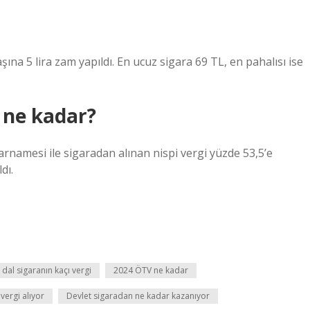
na 5 lira zam yapıldı. En ucuz sigara 69 TL, en pahalısı ise
i ne kadar?
namesi ile sigaradan alınan nispi vergi yüzde 53,5’e
dı.
 dal sigaranın kaçı vergi
2024 ÖTV ne kadar
vergi alıyor
Devlet sigaradan ne kadar kazanıyor