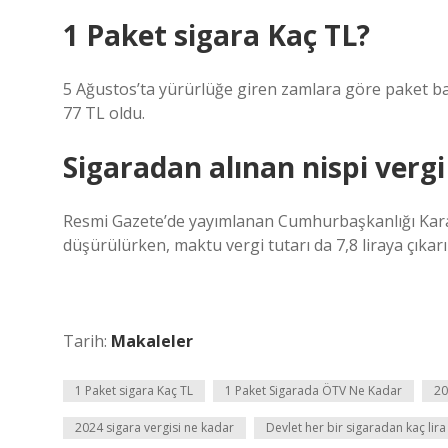
1 Paket sigara Kaç TL?
5 Ağustos’ta yürürlüğe giren zamlara göre paket başı
77 TL oldu.
Sigaradan alınan nispi verg
Resmi Gazete’de yayımlanan Cumhurbaşkanlığı Karar
düşürülürken, maktu vergi tutarı da 7,8 liraya çıkarıl
Tarih:
Makaleler
1 Paket sigara Kaç TL
1 Paket Sigarada ÖTV Ne Kadar
20
2024 sigara vergisi ne kadar
Devlet her bir sigaradan kaç lira 