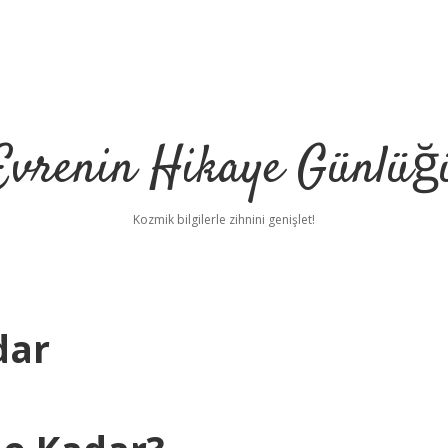
Evrenin Hikaye Günlüğ
Kozmik bilgilerle zihnini genişlet!
dar