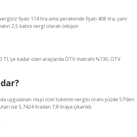
 vergisiz fiyatı 114 lira ama perakende fiyatı 408 lira, yani
yatın 2,5 katını vergi olarak ödüyor.
.000 TL’ye kadar olan araçlarda ÖTV matrahı %130, ÖTV
adar?
da uygulanan nispi özel tüketim vergisi oranı yüzde 57’den
rı ise 5,7424 liradan 7,8 liraya çıkarıldı.
?