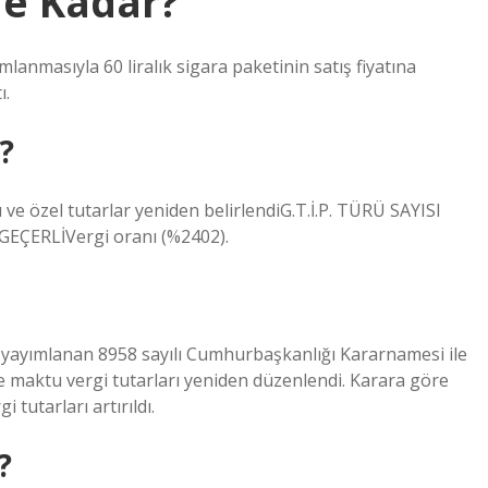
Ne Kadar?
nmasıyla 60 liralık sigara paketinin satış fiyatına
ı.
?
e özel tutarlar yeniden belirlendiG.T.İ.P. TÜRÜ SAYISI
EÇERLİVergi oranı (%2402).
de yayımlanan 8958 sayılı Cumhurbaşkanlığı Kararnamesi ile
e maktu vergi tutarları yeniden düzenlendi. Karara göre
tutarları artırıldı.
?