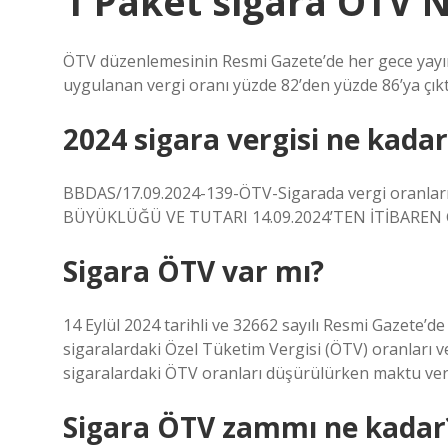
1 Paket sigara ÖTV 
ÖTV düzenlemesinin Resmi Gazete’de her gece yayımla
uygulanan vergi oranı yüzde 82’den yüzde 86’ya çıkt
2024 sigara vergisi ne kadar
BBDAS/17.09.2024-139-ÖTV-Sigarada vergi oranları v
BÜYÜKLÜĞÜ VE TUTARI 14.09.2024’TEN İTİBAREN G
Sigara ÖTV var mı?
14 Eylül 2024 tarihli ve 32662 sayılı Resmi Gazete’
sigaralardaki Özel Tüketim Vergisi (ÖTV) oranları v
sigaralardaki ÖTV oranları düşürülürken maktu vergi 
Sigara ÖTV zammı ne kadar