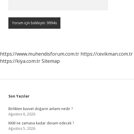
https://www.muhendisforum.com.tr
https://cevikman.com.tr
https://kiya.com.tr
Sitemap
Sidebar
Son Yazılar
Birlikten kuvvet doğarın anlamı nedir ?
Ağustos 6, 2026
KKM ne zamana kadar devam edecek ?
Ağustos 5, 2026