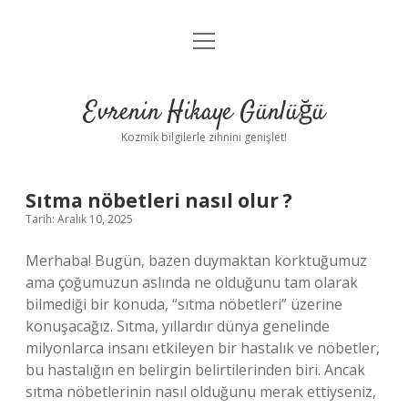
menüyü
Anasayfa
aç
Gizlilik Politikası
Evrenin Hikaye Günlüğü
Yasal Uyarı
Kozmik bilgilerle zihnini genişlet!
Hakkımızda
Sıtma nöbetleri nasıl olur ?
Tarih: Aralık 10, 2025
Merhaba! Bugün, bazen duymaktan korktuğumuz
ama çoğumuzun aslında ne olduğunu tam olarak
bilmediği bir konuda, “sıtma nöbetleri” üzerine
konuşacağız. Sıtma, yıllardır dünya genelinde
milyonlarca insanı etkileyen bir hastalık ve nöbetler,
bu hastalığın en belirgin belirtilerinden biri. Ancak
sıtma nöbetlerinin nasıl olduğunu merak ettiyseniz,