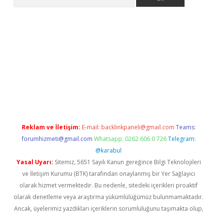
 giriş
Reklam ve İletişim:
E-mail:
backlinkpaneli@gmail.com
Teams:
forumhizmeti@gmail.com
Whatsapp: 0262 606 0 726
Telegram:
@karabul
Yasal Uyarı:
Sitemiz, 5651 Sayılı Kanun gereğince Bilgi Teknolojileri
ve İletişim Kurumu (BTK) tarafından onaylanmış bir Yer Sağlayıcı
olarak hizmet vermektedir. Bu nedenle, sitedeki içerikleri proaktif
olarak denetleme veya araştırma yükümlülüğümüz bulunmamaktadır.
Ancak, üyelerimiz yazdıkları içeriklerin sorumluluğunu taşımakta olup,