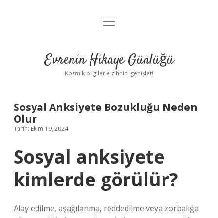
menüyü
Anasayfa
aç
Gizlilik Politikası
Evrenin Hikaye Günlüğü
Yasal Uyarı
Kozmik bilgilerle zihnini genişlet!
Hakkımızda
Sosyal Anksiyete Bozukluğu Neden
Olur
Tarih: Ekim 19, 2024
Sosyal anksiyete
kimlerde görülür?
Alay edilme, aşağılanma, reddedilme veya zorbalığa