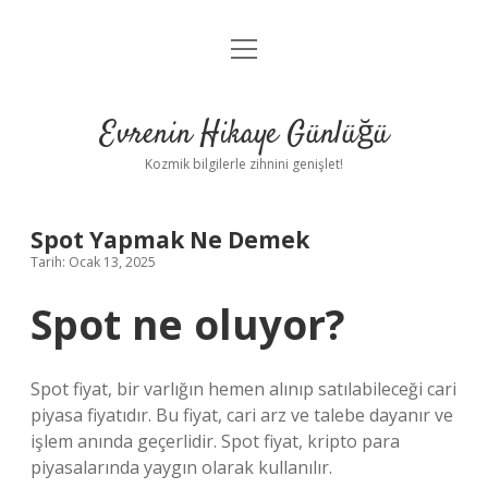
menüyü
Anasayfa
aç
Gizlilik Politikası
Evrenin Hikaye Günlüğü
Yasal Uyarı
Kozmik bilgilerle zihnini genişlet!
Hakkımızda
Spot Yapmak Ne Demek
Tarih: Ocak 13, 2025
Spot ne oluyor?
Spot fiyat, bir varlığın hemen alınıp satılabileceği cari
piyasa fiyatıdır. Bu fiyat, cari arz ve talebe dayanır ve
işlem anında geçerlidir. Spot fiyat, kripto para
piyasalarında yaygın olarak kullanılır.