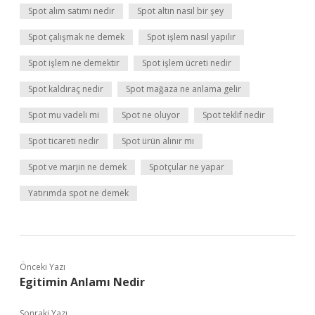
Spot alım satımı nedir
Spot altın nasıl bir şey
Spot çalışmak ne demek
Spot işlem nasıl yapılır
Spot işlem ne demektir
Spot işlem ücreti nedir
Spot kaldıraç nedir
Spot mağaza ne anlama gelir
Spot mu vadeli mi
Spot ne oluyor
Spot teklif nedir
Spot ticareti nedir
Spot ürün alınır mı
Spot ve marjin ne demek
Spotçular ne yapar
Yatırımda spot ne demek
Önceki Yazı
Egitimin Anlamı Nedir
Sonraki Yazı