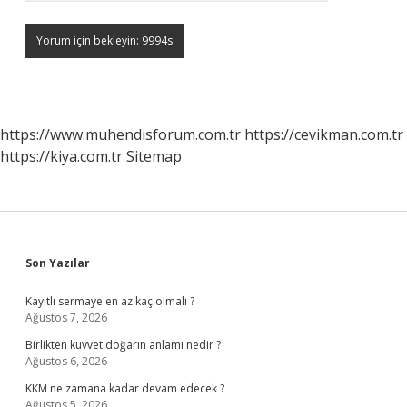
https://www.muhendisforum.com.tr
https://cevikman.com.tr
https://kiya.com.tr
Sitemap
Sidebar
Son Yazılar
Kayıtlı sermaye en az kaç olmalı ?
Ağustos 7, 2026
Birlikten kuvvet doğarın anlamı nedir ?
Ağustos 6, 2026
KKM ne zamana kadar devam edecek ?
Ağustos 5, 2026