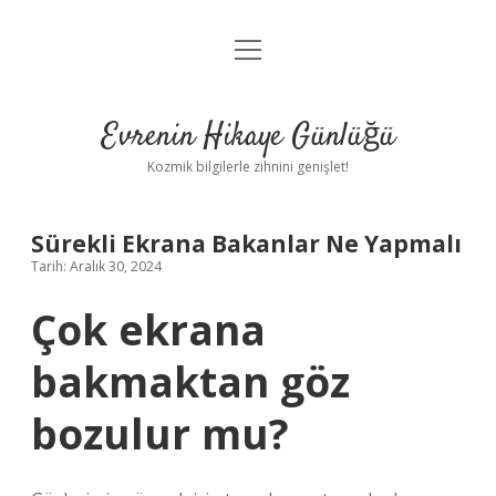
menüyü
Anasayfa
aç
Gizlilik Politikası
Evrenin Hikaye Günlüğü
Yasal Uyarı
Kozmik bilgilerle zihnini genişlet!
Hakkımızda
Sürekli Ekrana Bakanlar Ne Yapmalı
Tarih: Aralık 30, 2024
Çok ekrana
bakmaktan göz
bozulur mu?