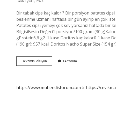
Tarih: Eylül 8, 2024
Bir tabak cips kaç kalori? Bir porsiyon patates cipsi
beslenme uzmanı haftada bir gün ayırıp en çok iste
Patates cipsi yemeyi çok seviyorsanız haftada bir kez
BilgisiBesin Değeri1 porsiyon/100 gram (30 g)Kalor
gProtein6,6 g2. 1 kase Doritos kaç kalori? 1 kase D
(190 gr): 957 kcal. Doritos Nacho Super Size (154 gr
1
Devamını okuyun
14 Yorum
Tabak
Cips
Kac
Kalori
https://www.muhendisforum.com.tr
https://cevikma