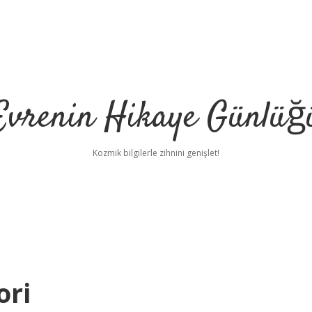
Evrenin Hikaye Günlüğ
Kozmik bilgilerle zihnini genişlet!
ori