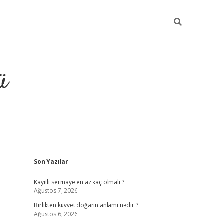
ü
Sidebar
Son Yazılar
hiltonbet giriş
Kayıtlı sermaye en az kaç olmalı ?
Ağustos 7, 2026
Birlikten kuvvet doğarın anlamı nedir ?
Ağustos 6, 2026