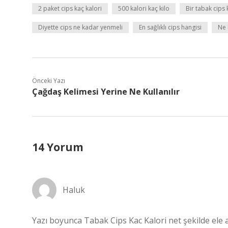
2 paket cips kaç kalori
500 kalori kaç kilo
Bir tabak cips 
Diyette cips ne kadar yenmeli
En sağlıklı cips hangisi
Ne 
Önceki Yazı
Çağdaş Kelimesi Yerine Ne Kullanılır
14 Yorum
Haluk
Yazı boyunca Tabak Cips Kac Kalori net şekilde ele a