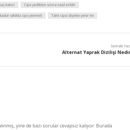
kaç kalori
Cips yedikten sonra nasıl eritilir
kadar sıklıkla cips yenmeli
Tahıl cipsi diyette yenir mi
Sonraki Yaz
Alternat Yaprak Dizilişi Nedi
lınmış, yine de bazı sorular cevapsız kalıyor. Burada