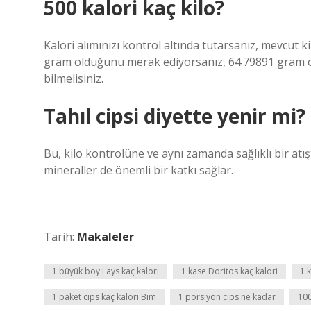
500 kalori kaç kilo?
Kalori alımınızı kontrol altında tutarsanız, mevcut
gram olduğunu merak ediyorsanız, 64.79891 gram oldu
bilmelisiniz.
Tahıl cipsi diyette yenir mi?
Bu, kilo kontrolüne ve aynı zamanda sağlıklı bir atışt
mineraller de önemli bir katkı sağlar.
Tarih:
Makaleler
1 büyük boy Lays kaç kalori
1 kase Doritos kaç kalori
1 
1 paket cips kaç kalori Bim
1 porsiyon cips ne kadar
100