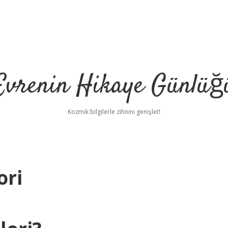
Evrenin Hikaye Günlüğ
Kozmik bilgilerle zihnini genişlet!
ori