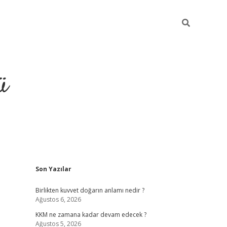
ü
Sidebar
Son Yazılar
hiltonbet gi
Birlikten kuvvet doğarın anlamı nedir ?
Ağustos 6, 2026
KKM ne zamana kadar devam edecek ?
Ağustos 5, 2026