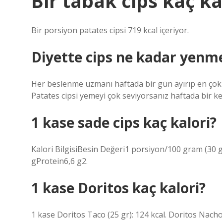
Bir tabak cips kaç ka
Bir porsiyon patates cipsi 719 kcal içeriyor.
Diyette cips ne kadar yenme
Her beslenme uzmanı haftada bir gün ayırıp en çok 
Patates cipsi yemeyi çok seviyorsanız haftada bir kez
1 kase sade cips kaç kalori?
Kalori BilgisiBesin Değeri1 porsiyon/100 gram (30 g
gProtein6,6 g2.
1 kase Doritos kaç kalori?
1 kase Doritos Taco (25 gr): 124 kcal. Doritos Nach