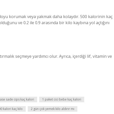
 kiloyu korumak veya yakmak daha kolaydır. 500 kalorinin kaç
ğunu ve 0.2 ile 0.9 arasında bir kilo kaybına yol açtığını
ırmalık seçmeye yardımcı olur. Ayrıca, içerdiği lif, vitamin ve
kase sade cips kaç kalori
1 paket cici bebe kaç kalori
0 kalori kaç kilo
2 gün çok yemek kilo aldırır mı