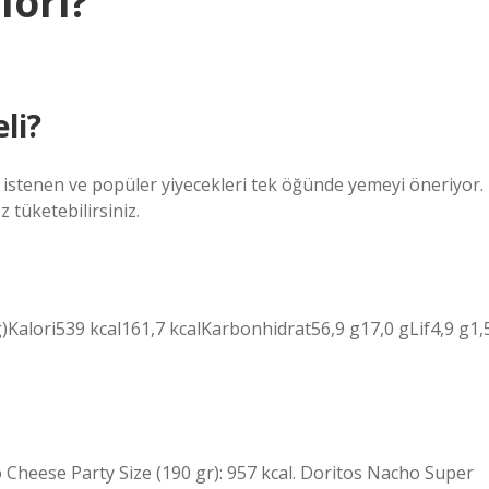
lori?
li?
istenen ve popüler yiyecekleri tek öğünde yemeyi öneriyor.
 tüketebilirsiniz.
)Kalori539 kcal161,7 kcalKarbonhidrat56,9 g17,0 gLif4,9 g1,
o Cheese Party Size (190 gr): 957 kcal. Doritos Nacho Super