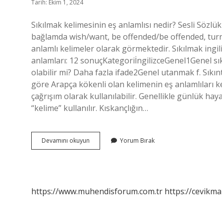
Tarih: Ekim 1, 2024
Sıkılmak kelimesinin eş anlamlısı nedir? Sesli Sözlü
bağlamda wish/want, be offended/be offended, turn/t
anlamlı kelimeler olarak görmektedir. Sıkılmak ingil
anlamları: 12 sonuçKategoriİngilizceGenel1Genel sıkı
olabilir mi? Daha fazla ifade2Genel utanmak f. Sıkı
göre Arapça kökenli olan kelimenin eş anlamlıları k
çağrışım olarak kullanılabilir. Genellikle günlük ha
“kelime” kullanılır. Kıskançlığın…
Canı
Devamını okuyun
Yorum Bırak
Sıkılmak
Kelimesinin
Anlamı
Nedir
https://www.muhendisforum.com.tr
https://cevikma