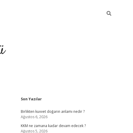
ü
Sidebar
Son Yazılar
hiltonbet giriş
Birlikten kuvvet doğarın anlamı nedir ?
Ağustos 6, 2026
KKM ne zamana kadar devam edecek ?
Ağustos 5, 2026