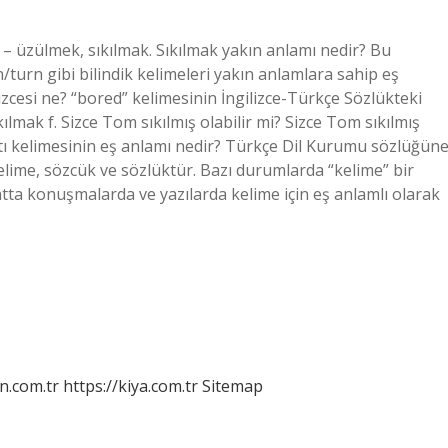
k – üzülmek, sıkılmak. Sıkılmak yakın anlamı nedir? Bu
urn gibi bilindik kelimeleri yakın anlamlara sahip eş
izcesi ne? “bored” kelimesinin İngilizce-Türkçe Sözlükteki
lmak f. Sizce Tom sıkılmış olabilir mi? Sizce Tom sıkılmış
ntı kelimesinin eş anlamı nedir? Türkçe Dil Kurumu sözlüğün
elime, sözcük ve sözlüktür. Bazı durumlarda “kelime” bir
yatta konuşmalarda ve yazılarda kelime için eş anlamlı olarak
n.com.tr
https://kiya.com.tr
Sitemap