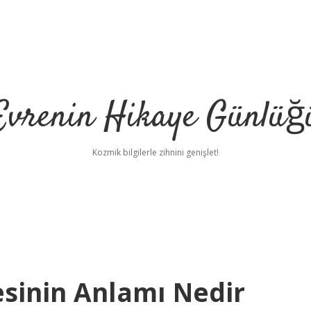
Evrenin Hikaye Günlüğ
Kozmik bilgilerle zihnini genişlet!
esinin Anlamı Nedir