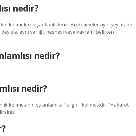
ısı nedir?
elen kelimelere eşanlamlı denir. Bu kelimeler aynı şeyi ifade
ir deyişle, aynı varlığı, nesneyi veya kavramı belirten
lamlısı nedir?
lısı nedir?
lık kelimesinin eş anlamlısı “kırgın” kelimesidir. “Hakaret
irsiniz.
r?