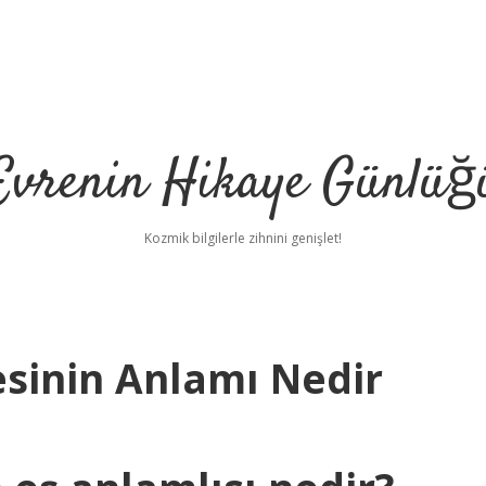
Evrenin Hikaye Günlüğ
Kozmik bilgilerle zihnini genişlet!
esinin Anlamı Nedir