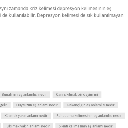
Aynı zamanda kriz kelimesi depresyon kelimesinin eş
i de kullanılabilir. Depresyon kelimesi de sık kullanılmayan
Bunalımın eş anlamlısı nedir
Canı sıkılmak bir deyim mi
gelir
Huysuzun eş anlamı nedir
Kıskançlığın eş anlamlısı nedir
Küsmek yakın anlamı nedir
Rahatlama kelimesinin eş anlamlısı nedir
Sıkılmak yakın anlamı nedir
Sıkıntı kelimesinin eş anlamı nedir