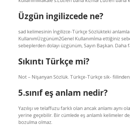
kullanımMakale s.Lütfen bana kızma! Lütfen bana k
Üzgün ingilizcede ne?
sad kelimesinin İngilizce-Türkçe Sözlükteki anlamla
KullanımÜzgünüm2Genel Kullanımİma ettiğiniz sebe
sebeplerden dolayı üzgünüm, Sayın Başkan. Daha fa
Sıkıntı Türkçe mi?
Not – Nişanyan Sözlük. Türkçe-Türkçe sik- fiilinden,
5.sınıf eş anlam nedir?
Yazılışı ve telaffuzu farklı olan ancak anlamı aynı ol
yerine geçebilir. Bir cümlede eş anlamlı kelimeler de
bozulma olmaz.