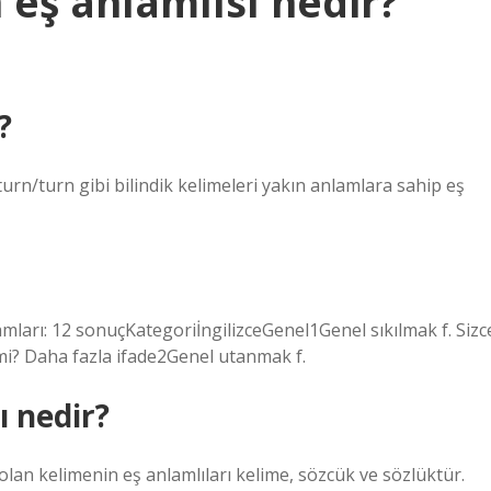
 eş anlamlısı nedir?
?
rn/turn gibi bilindik kelimeleri yakın anlamlara sahip eş
amları: 12 sonuçKategoriİngilizceGenel1Genel sıkılmak f. Sizc
r mi? Daha fazla ifade2Genel utanmak f.
ı nedir?
an kelimenin eş anlamlıları kelime, sözcük ve sözlüktür.