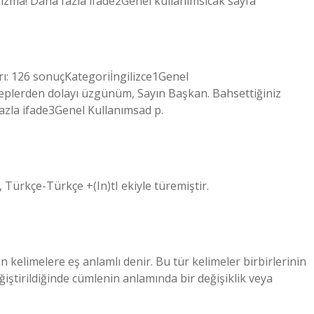
ızma! Daha fazla ifade2Genel kullanımsıcak sayfa
rı: 126 sonuçKategoriİngilizce1Genel
plerden dolayı üzgünüm, Sayın Başkan. Bahsettiğiniz
zla ifade3Genel Kullanımsad p.
 Türkçe-Türkçe +(In)tI ekiyle türemiştir.
an kelimelere eş anlamlı denir. Bu tür kelimeler birbirlerinin
ğiştirildiğinde cümlenin anlamında bir değişiklik veya