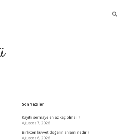
ü
Sidebar
Son Yazılar
hiltonbet gir
Kayıtlı sermaye en az kaç olmalı ?
Ağustos 7, 2026
Birlikten kuvvet doğarın anlamı nedir ?
Ağustos 6, 2026