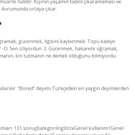
sarlık halidir. Kişinin yaşamın tadını çıkaramaması ve
 durumunda ortaya çıkar.
?
uğramak, gücenmek, ilgisini kaybetmek: Topu kaleye
 -O. Sen izliyordun. 2. Gücenmek, hakarete uğramak,
manın, kin tutmanın ne demek olduğunu bilmiyordu.
lanılır. “Bored” deyimi Türkçedeki en yaygın deyimlerden
lamları: 131 sonuçKategoriİngilizceGenel kullanım1Genel