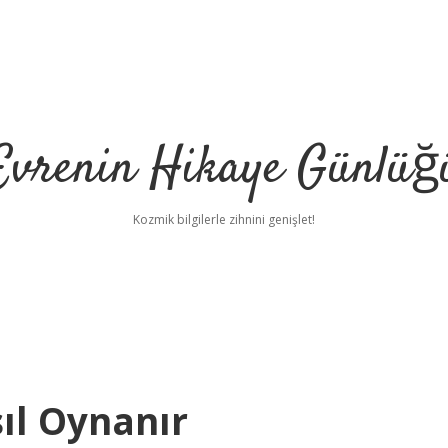
Evrenin Hikaye Günlüğ
Kozmik bilgilerle zihnini genişlet!
ıl Oynanır