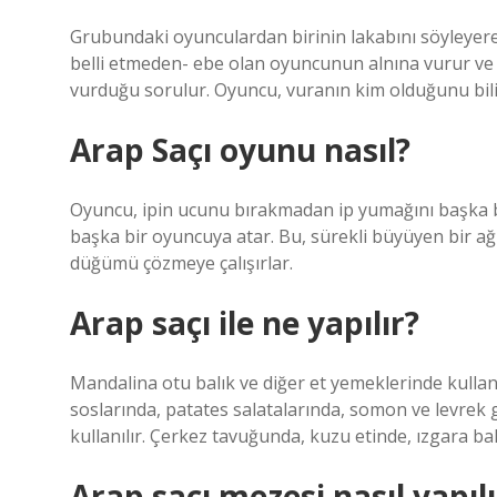
Grubundaki oyunculardan birinin lakabını söyleyere
belli etmeden- ebe olan oyuncunun alnına vurur ve y
vurduğu sorulur. Oyuncu, vuranın kim olduğunu bi
Arap Saçı oyunu nasıl?
Oyuncu, ipin ucunu bırakmadan ip yumağını başka b
başka bir oyuncuya atar. Bu, sürekli büyüyen bir ağ
düğümü çözmeye çalışırlar.
Arap saçı ile ne yapılır?
Mandalina otu balık ve diğer et yemeklerinde kullanı
soslarında, patates salatalarında, somon ve levrek 
kullanılır. Çerkez tavuğunda, kuzu etinde, ızgara balı
Arap saçı mezesi nasıl yapılı