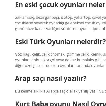
En eski çocuk oyunları neler
Saklambaç, bezirganbaşı, izotop, yakartop, çuval ya
çocukların severek oynadığı geleneksel çocuk oyunla
günümüze kadar varlığını sürdüren oyun ekipmanlar
Eski Türk Oyunları nelerdir?
Göz bağı, çelik, çelik chomak, gömme çelik, kemik, 
oyunları, dokuz korgol veya dokuz kumalaks gibi z
diğer özel gecelerde orta oyunları tarzında oyunla
Arap saçı nasıl yazılır?
Bu kelime sıklıkla Arapça saç olarak yanlış yazılır. D
Kurt Baba oyunu Nasıl Oyn