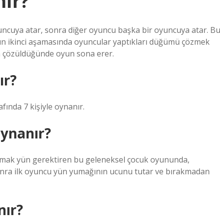
nır?
yuncuya atar, sonra diğer oyuncu başka bir oyuncuya atar. B
n ikinci aşamasında oyuncular yaptıkları düğümü çözmek
en çözüldüğünde oyun sona erer.
ır?
ında 7 kişiyle oynanır.
oynanır?
yumak yün gerektiren bu geleneksel çocuk oyununda,
sonra ilk oyuncu yün yumağının ucunu tutar ve bırakmadan
nır?