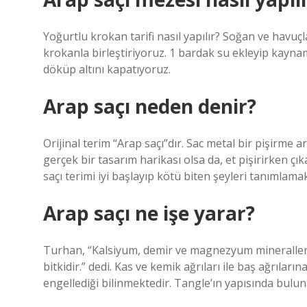
Yoğurtlu krokan tarifi nasıl yapılır? Soğan ve havuç
krokanla birleştiriyoruz. 1 bardak su ekleyip kayn
döküp altını kapatıyoruz.
Arap saçı neden denir?
Orijinal terim “Arap saçı”dır. Sac metal bir pişirme
gerçek bir tasarım harikası olsa da, et pişirirken
saçı terimi iyi başlayıp kötü biten şeyleri tanımlamak
Arap saçı ne işe yarar?
Turhan, “Kalsiyum, demir ve magnezyum mineralleri 
bitkidir.” dedi. Kas ve kemik ağrıları ile baş ağrılar
engellediği bilinmektedir. Tangle’ın yapısında bulun