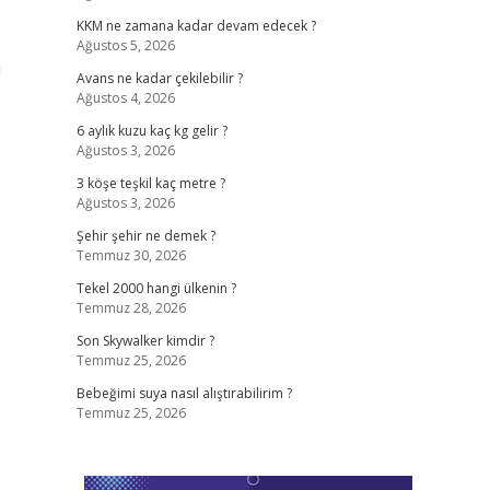
KKM ne zamana kadar devam edecek ?
Ağustos 5, 2026
u
Avans ne kadar çekilebilir ?
Ağustos 4, 2026
6 aylık kuzu kaç kg gelir ?
Ağustos 3, 2026
3 köşe teşkil kaç metre ?
Ağustos 3, 2026
Şehir şehir ne demek ?
Temmuz 30, 2026
Tekel 2000 hangi ülkenin ?
Temmuz 28, 2026
Son Skywalker kimdir ?
Temmuz 25, 2026
Bebeğimi suya nasıl alıştırabilirim ?
Temmuz 25, 2026