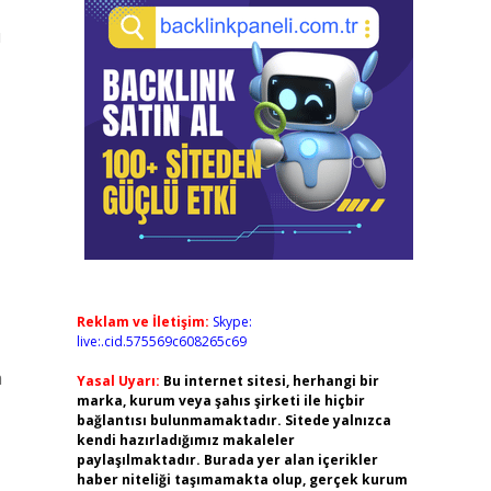
u
Reklam ve İletişim:
Skype:
live:.cid.575569c608265c69
a
Yasal Uyarı:
Bu internet sitesi, herhangi bir
marka, kurum veya şahıs şirketi ile hiçbir
bağlantısı bulunmamaktadır. Sitede yalnızca
kendi hazırladığımız makaleler
paylaşılmaktadır. Burada yer alan içerikler
haber niteliği taşımamakta olup, gerçek kurum