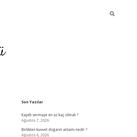
ü
Sidebar
Son Yazılar
hiltonbet gir
Kayıtlı sermaye en az kaç olmalı ?
Ağustos 7, 2026
Birlikten kuvvet doğarın anlamı nedir ?
Ağustos 6, 2026