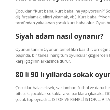
Çocuklar: “Kurt baba, kurt baba, ne yapıyorsun?” So
diş fırçalamak, elleri yıkamak, vb.). Kurt baba, “Yiy
tarafından yakalanan çocuk kurt baba olur. Oyun b
Siyah adam nasıl oynanır?
Oyunun tanımı Oyunun temel fikri basittir: örneğin 2
başında, bir tanesi hariç tüm oyuncular çizgilerden 
karşı çizginin arkasında durur.
80 li 90 lı yıllarda sokak oyu
Çocuklar hala seksek, saklambaç, futbol ve daha b
bitecek, çocuklar sokaklara ve parklara çıkacak… 
çocuk top oynadı. … ISTOP VE RENKLİ ISTOP. … 9 T