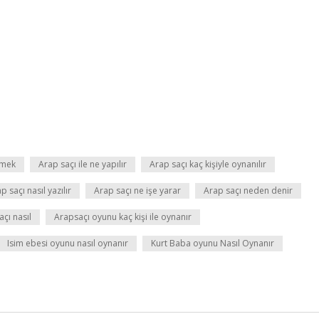
emek
Arap saçı ile ne yapılır
Arap saçı kaç kişiyle oynanılır
p saçı nasıl yazılır
Arap saçı ne işe yarar
Arap saçı neden denir
açı nasıl
Arapsaçı oyunu kaç kişi ile oynanır
Isim ebesi oyunu nasıl oynanır
Kurt Baba oyunu Nasıl Oynanır