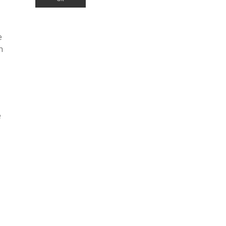
e
n
e