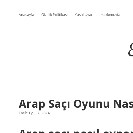
Anasayfa
Gizlilik Politikası
Yasal Uyarı
Hakkımızda
Arap Saçı Oyunu Nas
Tarih: Eylül 7, 2024