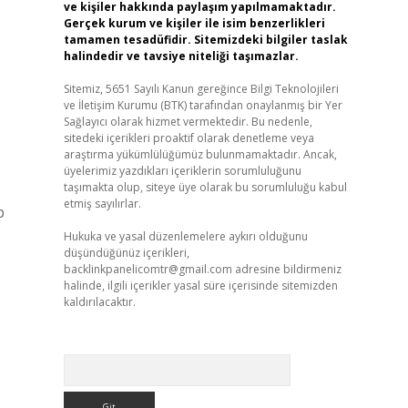
ve kişiler hakkında paylaşım yapılmamaktadır.
Gerçek kurum ve kişiler ile isim benzerlikleri
tamamen tesadüfidir. Sitemizdeki bilgiler taslak
halindedir ve tavsiye niteliği taşımazlar.
Sitemiz, 5651 Sayılı Kanun gereğince Bilgi Teknolojileri
ve İletişim Kurumu (BTK) tarafından onaylanmış bir Yer
Sağlayıcı olarak hizmet vermektedir. Bu nedenle,
sitedeki içerikleri proaktif olarak denetleme veya
araştırma yükümlülüğümüz bulunmamaktadır. Ancak,
üyelerimiz yazdıkları içeriklerin sorumluluğunu
taşımakta olup, siteye üye olarak bu sorumluluğu kabul
etmiş sayılırlar.
p
Hukuka ve yasal düzenlemelere aykırı olduğunu
düşündüğünüz içerikleri,
backlinkpanelicomtr@gmail.com
adresine bildirmeniz
halinde, ilgili içerikler yasal süre içerisinde sitemizden
kaldırılacaktır.
Arama