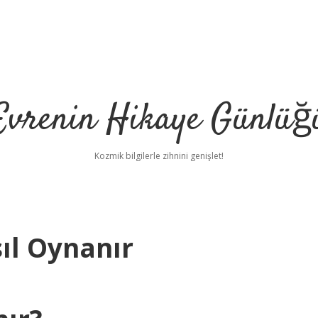
Evrenin Hikaye Günlüğ
Kozmik bilgilerle zihnini genişlet!
ıl Oynanır