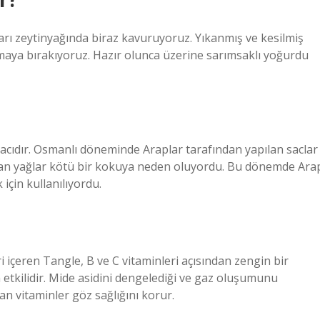
ları zeytinyağında biraz kavuruyoruz. Yıkanmış ve kesilmiş
amaya bırakıyoruz. Hazır olunca üzerine sarımsaklı yoğurdu
 aracıdır. Osmanlı döneminde Araplar tarafından yapılan saclar
 çıkan yağlar kötü bir kokuya neden oluyordu. Bu dönemde Ara
 için kullanılıyordu.
içeren Tangle, B ve C vitaminleri açısından zengin bir
ına etkilidir. Mide asidini dengelediği ve gaz oluşumunu
an vitaminler göz sağlığını korur.