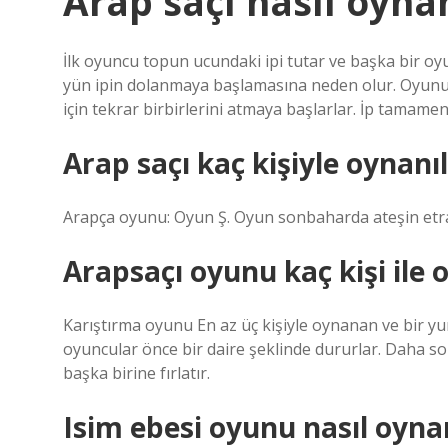
Arap saçı nasıl oyna
İlk oyuncu topun ucundaki ipi tutar ve başka bir o
yün ipin dolanmaya başlamasına neden olur. Oyunu
için tekrar birbirlerini atmaya başlarlar. İp tamam
Arap saçı kaç kişiyle oynanıl
Arapça oyunu: Oyun Ş. Oyun sonbaharda ateşin etraf
Arapsaçı oyunu kaç kişi ile 
Karıştırma oyunu En az üç kişiyle oynanan ve bir 
oyuncular önce bir daire şeklinde dururlar. Daha 
başka birine fırlatır.
Isim ebesi oyunu nasıl oyna