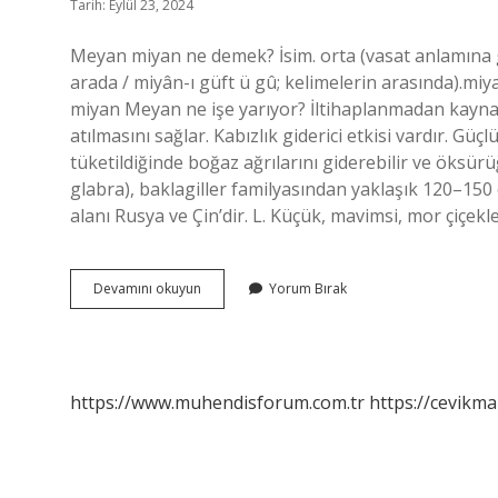
Tarih: Eylül 23, 2024
Meyan miyan ne demek? İsim. orta (vasat anlamına ge
arada / miyân-ı güft ü gû; kelimelerin arasında).miy
miyan Meyan ne işe yarıyor? İltihaplanmadan kaynakl
atılmasını sağlar. Kabızlık giderici etkisi vardır. Güç
tüketildiğinde boğaz ağrılarını giderebilir ve öksür
glabra), baklagiller familyasından yaklaşık 120–150 c
alanı Rusya ve Çin’dir. L. Küçük, mavimsi, mor çiçekl
Meyan
Devamını okuyun
Yorum Bırak
Miyan
Nedir
https://www.muhendisforum.com.tr
https://cevikma