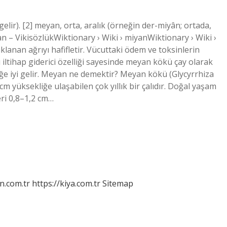
lir). [2] meyan, orta, aralık (örneğin der-miyân; ortada,
an – VikisözlükWiktionary › Wiki › miyanWiktionary › Wiki ›
anan ağrıyı hafifletir. Vücuttaki ödem ve toksinlerin
lü iltihap giderici özelliği sayesinde meyan kökü çay olarak
üğe iyi gelir. Meyan ne demektir? Meyan kökü (Glycyrrhiza
m yüksekliğe ulaşabilen çok yıllık bir çalıdır. Doğal yaşam
eri 0,8–1,2 cm…
n.com.tr
https://kiya.com.tr
Sitemap