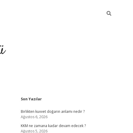
ü
Sidebar
Son Yazılar
hiltonbet giriş
Birlikten kuvvet doğarın anlamı nedir ?
Ağustos 6, 2026
KKM ne zamana kadar devam edecek ?
Ağustos 5, 2026