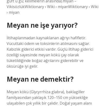
güft ü gû; kelimelerin arasında).miyan –
VikisözlükWiktionary › Wiki › miyanWiktionary › Wiki
› miyan
Meyan ne işe yarıyor?
İltihaplanmadan kaynaklanan ağrıyı hafifletir.
Vücuttaki ödem ve toksinlerin atılmasını sağlar.
Kabızlık giderici etkisi vardır. Güçlü iltihap giderici
özelliği sayesinde meyan kökü çay olarak
tüketildiğinde boğaz ağrılarını giderebilir ve
öksürüğe iyi gelir.
Meyan ne demektir?
Meyan kökü (Glycyrrhiza glabra), baklagiller
familyasından yaklaşık 120–150 cm yüksekliğe
ulaşabilen çok yıllık bir çalıdır. Doğal yaşam alanı