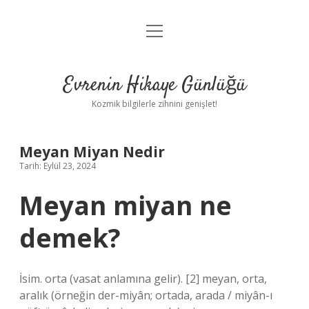
menüyü
Anasayfa
aç
Gizlilik Politikası
Evrenin Hikaye Günlüğü
Yasal Uyarı
Kozmik bilgilerle zihnini genişlet!
Hakkımızda
Meyan Miyan Nedir
Tarih: Eylül 23, 2024
Meyan miyan ne
demek?
İsim. orta (vasat anlamına gelir). [2] meyan, orta,
aralık (örneğin der-miyân; ortada, arada / miyân-ı