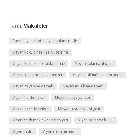
Tarih:
Makaleler
Bade miyan chote miyan anlamı nedir
Meyan kökü cinselliğe iyi gelir mi
Meyan kökü kimler kullanamaz
Meyan kökü nasıl içilir
Meyan kökü tadı neye benzer
Meyan kökünün anlamı nedir
Meyan miyan ne demek
Meyan müzik ne demek
Meyan ne demektir
Meyan ne işe yarıyor
Meyan nerede yetişir
Meyan suyu neye iyi gelir
Miyan ne demek divan edebiyatı
Miyan ne demek TDK
Miyan nedir
Miyane anlamı nedir