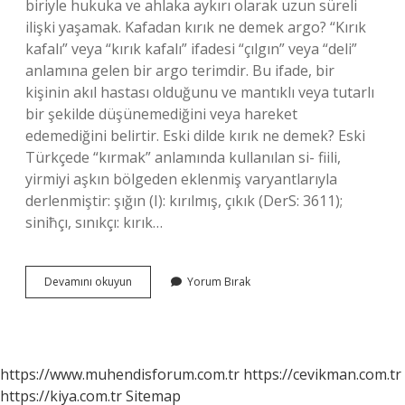
biriyle hukuka ve ahlaka aykırı olarak uzun süreli
ilişki yaşamak. Kafadan kırık ne demek argo? “Kırık
kafalı” veya “kırık kafalı” ifadesi “çılgın” veya “deli”
anlamına gelen bir argo terimdir. Bu ifade, bir
kişinin akıl hastası olduğunu ve mantıklı veya tutarlı
bir şekilde düşünemediğini veya hareket
edemediğini belirtir. Eski dilde kırık ne demek? Eski
Türkçede “kırmak” anlamında kullanılan si- fiili,
yirmiyi aşkın bölgeden eklenmiş varyantlarıyla
derlenmiştir: şığın (I): kırılmış, çıkık (DerS: 3611);
siniħçı, sınıkçı: kırık…
Argo
Devamını okuyun
Yorum Bırak
Kırık
Ne
Demek
https://www.muhendisforum.com.tr
https://cevikman.com.tr
https://kiya.com.tr
Sitemap