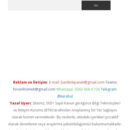
Arama
iriş
Reklam ve İletişim:
E-mail:
backlinkpaneli@gmail.com
Teams:
forumhizmeti@gmail.com
Whatsapp: 0262 606 0 726
Telegram:
@karabul
Yasal Uyarı:
Sitemiz, 5651 Sayılı Kanun gereğince Bilgi Teknolojileri
ve İletişim Kurumu (BTK) tarafından onaylanmış bir Yer Sağlayıcı
olarak hizmet vermektedir. Bu nedenle, sitedeki içerikleri proaktif
olarak denetleme veya araştırma yükümlülüğümüz bulunmamaktadır.