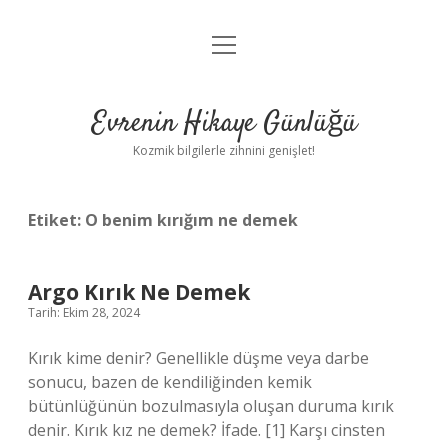
menüyü
Anasayfa
aç
Gizlilik Politikası
Evrenin Hikaye Günlüğü
Yasal Uyarı
Kozmik bilgilerle zihnini genişlet!
Hakkımızda
Etiket:
O benim kırığım ne demek
Argo Kırık Ne Demek
Tarih: Ekim 28, 2024
Kırık kime denir? Genellikle düşme veya darbe
sonucu, bazen de kendiliğinden kemik
bütünlüğünün bozulmasıyla oluşan duruma kırık
denir. Kırık kız ne demek? İfade. [1] Karşı cinsten