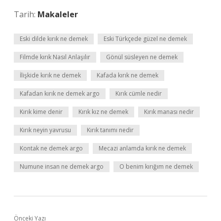
Tarih:
Makaleler
Eski dilde kırık ne demek
Eski Türkçede güzel ne demek
Filmde kırık Nasıl Anlaşılır
Gönül süsleyen ne demek
İlişkide kırık ne demek
Kafada kırık ne demek
Kafadan kırık ne demek argo
Kırık cümle nedir
Kırık kime denir
Kırık kız ne demek
Kırık manası nedir
Kırık neyin yavrusu
Kırık tanımı nedir
Kontak ne demek argo
Mecazi anlamda kırık ne demek
Numune insan ne demek argo
O benim kırığım ne demek
Önceki Yazı