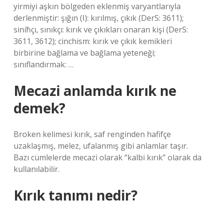
yirmiyi aşkın bölgeden eklenmiş varyantlarıyla
derlenmiştir: şığın (I): kırılmış, çıkık (DerS: 3611);
siniħçı, sınıkçı: kırık ve çıkıkları onaran kişi (DerS:
3611, 3612); cinchism: kırık ve çıkık kemikleri
birbirine bağlama ve bağlama yeteneği;
sınıflandırmak: …
Mecazi anlamda kırık ne
demek?
Broken kelimesi kırık, saf renginden hafifçe
uzaklaşmış, melez, ufalanmış gibi anlamlar taşır.
Bazı cümlelerde mecazi olarak “kalbi kırık” olarak da
kullanılabilir.
Kırık tanımı nedir?