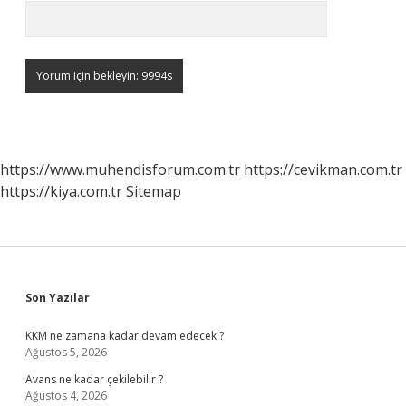
https://www.muhendisforum.com.tr
https://cevikman.com.tr
https://kiya.com.tr
Sitemap
Sidebar
Son Yazılar
KKM ne zamana kadar devam edecek ?
Ağustos 5, 2026
Avans ne kadar çekilebilir ?
Ağustos 4, 2026