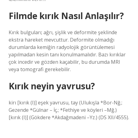
Filmde kırık Nasıl Anlaşılır?
Kırık bulguları; ağrı, şişlik ve deformite şeklinde
ekstra hareket mevcuttur. Deformite olmadığı
durumlarda kemiğin radyolojik görüntülemesi
yapılmadan kesin tanı konulmamalıdır. Bazı kırıklar
çok incedir ve gözden kaçabilir, bu durumda MRI
veya tomografi gerekebilir.
Kırık neyin yavrusu?
kirı [kırık (I)] eşek yavrusu, tay (Ulukışla *Bor-Nğ.;
Gezende *Gülnar – İç.; *Fethiye ve köyleri –Mğ.)
[kırık (I)] (Gökdere *Akdağmadeni –Yz.) (DS XII/4555).