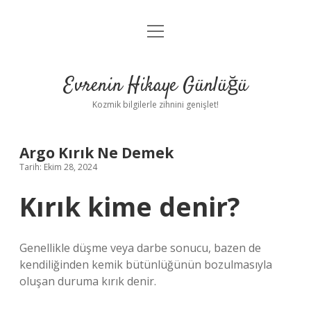
menüyü
Anasayfa
aç
Gizlilik Politikası
Evrenin Hikaye Günlüğü
Yasal Uyarı
Kozmik bilgilerle zihnini genişlet!
Hakkımızda
Argo Kırık Ne Demek
Tarih: Ekim 28, 2024
Kırık kime denir?
Genellikle düşme veya darbe sonucu, bazen de
kendiliğinden kemik bütünlüğünün bozulmasıyla
oluşan duruma kırık denir.