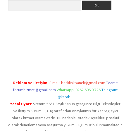
Arama
iriş
Reklam ve İletişim:
E-mail:
backlinkpaneli@gmail.com
Teams:
forumhizmeti@gmail.com
Whatsapp: 0262 606 0 726
Telegram:
@karabul
Yasal Uyarı:
Sitemiz, 5651 Sayılı Kanun gereğince Bilgi Teknolojileri
ve İletişim Kurumu (BTK) tarafından onaylanmış bir Yer Sağlayıcı
olarak hizmet vermektedir. Bu nedenle, sitedeki içerikleri proaktif
olarak denetleme veya araştırma yükümlülüğümüz bulunmamaktadır.