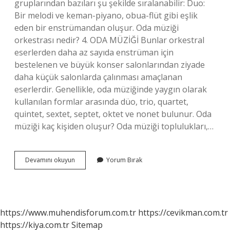
gruplarından bazıları şu şekilde sıralanabilir: Duo:
Bir melodi ve keman-piyano, obua-flüt gibi eşlik
eden bir enstrümandan oluşur. Oda müziği
orkestrası nedir? 4. ODA MÜZİĞİ Bunlar orkestral
eserlerden daha az sayıda enstrüman için
bestelenen ve büyük konser salonlarından ziyade
daha küçük salonlarda çalınması amaçlanan
eserlerdir. Genellikle, oda müziğinde yaygın olarak
kullanılan formlar arasında düo, trio, quartet,
quintet, sextet, septet, oktet ve nonet bulunur. Oda
müziği kaç kişiden oluşur? Oda müziği toplulukları,…
Oda
Devamını okuyun
Yorum Bırak
Müziği
Çalgıları
Nelerdir
https://www.muhendisforum.com.tr
https://cevikman.com.tr
https://kiya.com.tr
Sitemap