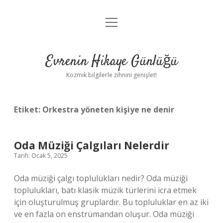
menüyü
Anasayfa
aç
Gizlilik Politikası
Evrenin Hikaye Günlüğü
Yasal Uyarı
Kozmik bilgilerle zihnini genişlet!
Hakkımızda
Etiket:
Orkestra yöneten kişiye ne denir
Oda Müziği Çalgıları Nelerdir
Tarih: Ocak 5, 2025
Oda müziği çalgı toplulukları nedir? Oda müziği
toplulukları, batı klasik müzik türlerini icra etmek
için oluşturulmuş gruplardır. Bu topluluklar en az iki
ve en fazla on enstrümandan oluşur. Oda müziği