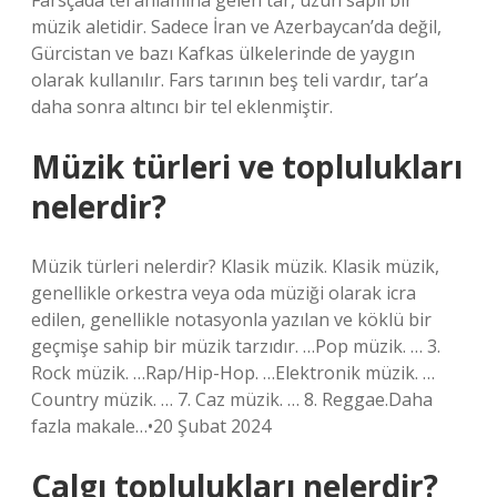
Farsçada tel anlamına gelen tar, uzun saplı bir
müzik aletidir. Sadece İran ve Azerbaycan’da değil,
Gürcistan ve bazı Kafkas ülkelerinde de yaygın
olarak kullanılır. Fars tarının beş teli vardır, tar’a
daha sonra altıncı bir tel eklenmiştir.
Müzik türleri ve toplulukları
nelerdir?
Müzik türleri nelerdir? Klasik müzik. Klasik müzik,
genellikle orkestra veya oda müziği olarak icra
edilen, genellikle notasyonla yazılan ve köklü bir
geçmişe sahip bir müzik tarzıdır. …Pop müzik. … 3.
Rock müzik. …Rap/Hip-Hop. …Elektronik müzik. …
Country müzik. … 7. Caz müzik. … 8. Reggae.Daha
fazla makale…•20 Şubat 2024
Çalgı toplulukları nelerdir?