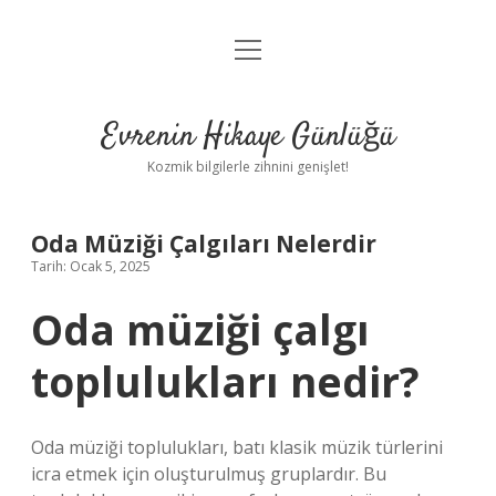
menüyü
Anasayfa
aç
Gizlilik Politikası
Evrenin Hikaye Günlüğü
Yasal Uyarı
Kozmik bilgilerle zihnini genişlet!
Hakkımızda
Oda Müziği Çalgıları Nelerdir
Tarih: Ocak 5, 2025
Oda müziği çalgı
toplulukları nedir?
Oda müziği toplulukları, batı klasik müzik türlerini
icra etmek için oluşturulmuş gruplardır. Bu