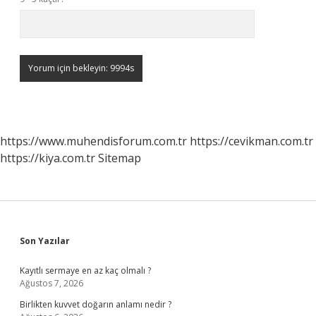
https://www.muhendisforum.com.tr
https://cevikman.com.tr
https://kiya.com.tr
Sitemap
Sidebar
Son Yazılar
Kayıtlı sermaye en az kaç olmalı ?
Ağustos 7, 2026
Birlikten kuvvet doğarın anlamı nedir ?