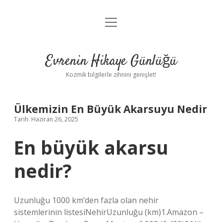
menüyü
Anasayfa
aç
Gizlilik Politikası
Evrenin Hikaye Günlüğü
Yasal Uyarı
Kozmik bilgilerle zihnini genişlet!
Hakkımızda
Ülkemizin En Büyük Akarsuyu Nedir
Tarih: Haziran 26, 2025
En büyük akarsu
nedir?
Uzunluğu 1000 km’den fazla olan nehir
sistemlerinin listesiNehirUzunluğu (km)1.Amazon –