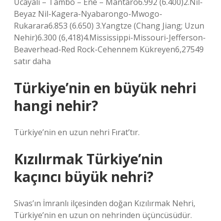
Ucayali – Tambo – Ene – Mantaro6.992 (6.400)2.Nil-
Beyaz Nil-Kagera-Nyabarongo-Mwogo-
Rukarara6.853 (6.650) 3.Yangtze (Chang Jiang; Uzun
Nehir)6.300 (6,418)4.Mississippi-Missouri-Jefferson-
Beaverhead-Red Rock-Cehennem Kükreyen6,27549
satır daha
Türkiye’nin en büyük nehri
hangi nehir?
Türkiye’nin en uzun nehri Fırat’tır.
Kızılırmak Türkiye’nin
kaçıncı büyük nehri?
Sivas’ın İmranlı ilçesinden doğan Kızılırmak Nehri,
Türkiye’nin en uzun on nehrinden üçüncüsüdür.