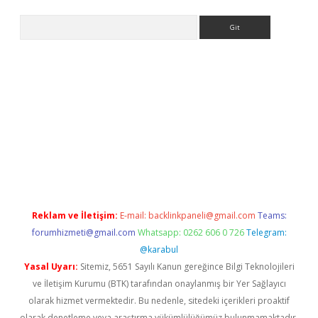
Arama
bet giriş
Reklam ve İletişim:
E-mail:
backlinkpaneli@gmail.com
Teams:
forumhizmeti@gmail.com
Whatsapp: 0262 606 0 726
Telegram:
@karabul
Yasal Uyarı:
Sitemiz, 5651 Sayılı Kanun gereğince Bilgi Teknolojileri
ve İletişim Kurumu (BTK) tarafından onaylanmış bir Yer Sağlayıcı
olarak hizmet vermektedir. Bu nedenle, sitedeki içerikleri proaktif
olarak denetleme veya araştırma yükümlülüğümüz bulunmamaktadır.