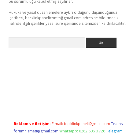
bu sorumluluğu kabul etmiş sayılırlar.
Hukuka ve yasal düzenlemelere aykırı olduğunu düşündüğünüz
içerikleri,
backlinkpanelicomtr@gmail.com
adresine bildirmeniz
halinde, ilgili içerikler yasal süre içerisinde sitemizden kaldırılacaktır.
Arama
ltonbet giriş
Reklam ve İletişim:
E-mail:
backlinkpaneli@gmail.com
Teams:
forumhizmeti@gmail.com
Whatsapp: 0262 606 0 726
Telegram: