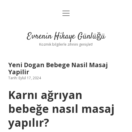
menüyü
Anasayfa
aç
Gizlilik Politikası
Evrenin Hikaye Günlüğü
Yasal Uyarı
Kozmik bilgilerle zihnini genişlet!
Hakkımızda
Yeni Dogan Bebege Nasil Masaj
Yapilir
Tarih: Eylül 17, 2024
Karnı ağrıyan
bebeğe nasıl masaj
yapılır?