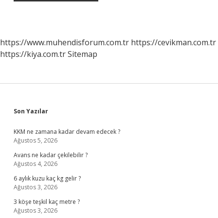
https://www.muhendisforum.com.tr
https://cevikman.com.tr
https://kiya.com.tr
Sitemap
Sidebar
Son Yazılar
KKM ne zamana kadar devam edecek ?
Ağustos 5, 2026
Avans ne kadar çekilebilir ?
Ağustos 4, 2026
6 aylık kuzu kaç kg gelir ?
Ağustos 3, 2026
3 köşe teşkil kaç metre ?
Ağustos 3, 2026