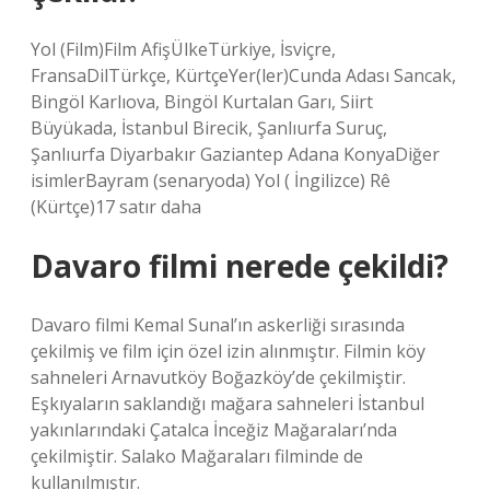
Yol (Film)Film AfişÜlkeTürkiye, İsviçre,
FransaDilTürkçe, KürtçeYer(ler)Cunda Adası Sancak,
Bingöl Karlıova, Bingöl Kurtalan Garı, Siirt
Büyükada, İstanbul Birecik, Şanlıurfa Suruç,
Şanlıurfa Diyarbakır Gaziantep Adana KonyaDiğer
isimlerBayram (senaryoda) Yol ( İngilizce) Rê
(Kürtçe)17 satır daha
Davaro filmi nerede çekildi?
Davaro filmi Kemal Sunal’ın askerliği sırasında
çekilmiş ve film için özel izin alınmıştır. Filmin köy
sahneleri Arnavutköy Boğazköy’de çekilmiştir.
Eşkıyaların saklandığı mağara sahneleri İstanbul
yakınlarındaki Çatalca İnceğiz Mağaraları’nda
çekilmiştir. Salako Mağaraları filminde de
kullanılmıştır.