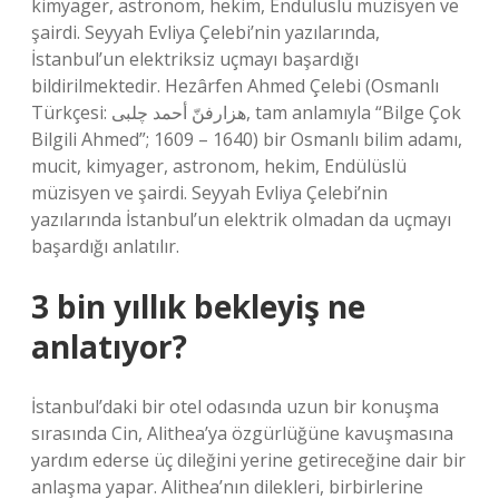
kimyager, astronom, hekim, Endülüslü müzisyen ve
şairdi. Seyyah Evliya Çelebi’nin yazılarında,
İstanbul’un elektriksiz uçmayı başardığı
bildirilmektedir. Hezârfen Ahmed Çelebi (Osmanlı
Türkçesi: هزارفنّ أحمد چلبی‎, tam anlamıyla “Bilge Çok
Bilgili Ahmed”; 1609 – 1640) bir Osmanlı bilim adamı,
mucit, kimyager, astronom, hekim, Endülüslü
müzisyen ve şairdi. Seyyah Evliya Çelebi’nin
yazılarında İstanbul’un elektrik olmadan da uçmayı
başardığı anlatılır.
3 bin yıllık bekleyiş ne
anlatıyor?
İstanbul’daki bir otel odasında uzun bir konuşma
sırasında Cin, Alithea’ya özgürlüğüne kavuşmasına
yardım ederse üç dileğini yerine getireceğine dair bir
anlaşma yapar. Alithea’nın dilekleri, birbirlerine