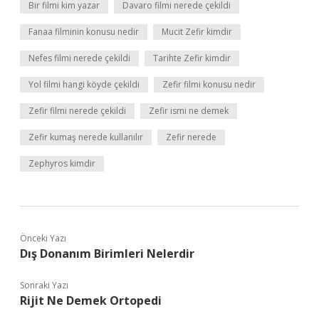
Bir filmi kim yazar
Davaro filmi nerede çekildi
Fanaa filminin konusu nedir
Mucit Zefir kimdir
Nefes filmi nerede çekildi
Tarihte Zefir kimdir
Yol filmi hangi köyde çekildi
Zefir filmi konusu nedir
Zefir filmi nerede çekildi
Zefir ismi ne demek
Zefir kumaş nerede kullanılır
Zefir nerede
Zephyros kimdir
Önceki Yazı
Dış Donanım Birimleri Nelerdir
Sonraki Yazı
Rijit Ne Demek Ortopedi