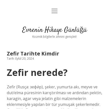
menüyü
Anasayfa
aç
Gizlilik Politikası
Evrenin Hikaye Günlüğü
Yasal Uyarı
Kozmik bilgilerle zihnini genişlet!
Hakkımızda
Zefir Tarihte Kimdir
Tarih: Eylül 20, 2024
Zefir nerede?
Zefir (Rusça: зефи́р), şeker, yumurta akı, meyve ve
dut/elma püresinin karıştırılması ve ardından pektin,
karagin, agar veya jelatin gibi malzemelerin
eklenmesiyle yapılan bir tür yumuşak şekerlemedir.