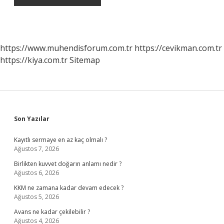
https://www.muhendisforum.com.tr
https://cevikman.com.tr
https://kiya.com.tr
Sitemap
Sidebar
Son Yazılar
Kayıtlı sermaye en az kaç olmalı ?
Ağustos 7, 2026
Birlikten kuvvet doğarın anlamı nedir ?
Ağustos 6, 2026
KKM ne zamana kadar devam edecek ?
Ağustos 5, 2026
Avans ne kadar çekilebilir ?
Ağustos 4, 2026