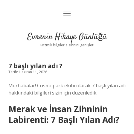
menüyü
Anasayfa
aç
Gizlilik Politikası
Evrenin Hikaye Günlüğü
Yasal Uyarı
Kozmik bilgilerle zihnini genişlet!
Hakkımızda
7 başlı yılan adı ?
Tarih: Haziran 11, 2026
Merhabalar! Cosmopark ekibi olarak 7 başlı yılan adı
hakkındaki bilgileri sizin için düzenledik.
Merak ve İnsan Zihninin
Labirenti: 7 Başlı Yılan Adı?