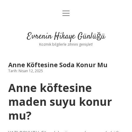
menüyü
Anasayfa
aç
Gizlilik Politikası
Evrenin Hikaye Günlüğü
Yasal Uyarı
Kozmik bilgilerle zihnini genişlet!
Hakkımızda
Anne Köftesine Soda Konur Mu
Tarih: Nisan 12, 2025
Anne köftesine
maden suyu konur
mu?