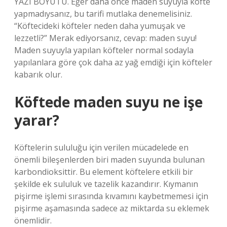
YAZI BOYUTU. Eğer daha önce maden suyuyla köfte
yapmadıysanız, bu tarifi mutlaka denemelisiniz.
“Köftecideki köfteler neden daha yumuşak ve
lezzetli?” Merak ediyorsanız, cevap: maden suyu!
Maden suyuyla yapılan köfteler normal sodayla
yapılanlara göre çok daha az yağ emdiği için köfteler
kabarık olur.
Köftede maden suyu ne işe
yarar?
Köftelerin sululuğu için verilen mücadelede en
önemli bileşenlerden biri maden suyunda bulunan
karbondioksittir. Bu element köftelere etkili bir
şekilde ek sululuk ve tazelik kazandırır. Kıymanın
pişirme işlemi sırasında kıvamını kaybetmemesi için
pişirme aşamasında sadece az miktarda su eklemek
önemlidir.