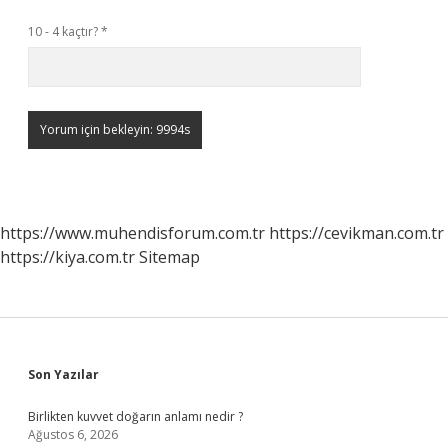
10 - 4 kaçtır?
*
https://www.muhendisforum.com.tr
https://cevikman.com.tr
https://kiya.com.tr
Sitemap
Sidebar
Son Yazılar
Birlikten kuvvet doğarın anlamı nedir ?
Ağustos 6, 2026