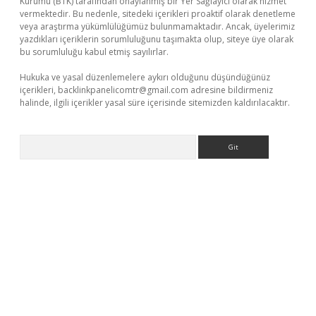
Kurumu (BTK) tarafından onaylanmış bir Yer Sağlayıcı olarak hizmet
vermektedir. Bu nedenle, sitedeki içerikleri proaktif olarak denetleme
veya araştırma yükümlülüğümüz bulunmamaktadır. Ancak, üyelerimiz
yazdıkları içeriklerin sorumluluğunu taşımakta olup, siteye üye olarak
bu sorumluluğu kabul etmiş sayılırlar.
Hukuka ve yasal düzenlemelere aykırı olduğunu düşündüğünüz
içerikleri,
backlinkpanelicomtr@gmail.com
adresine bildirmeniz
halinde, ilgili içerikler yasal süre içerisinde sitemizden kaldırılacaktır.
Arama
 giriş