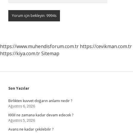
https://www.muhendisforum.com.tr
https://cevikman.com.tr
https://kiya.com.tr
Sitemap
Sidebar
Son Yazılar
Birlikten kuvvet doğarın anlamı nedir ?
Ağustos 6, 2026
KKM ne zamana kadar devam edecek ?
Ağustos 5, 2026
Avans ne kadar çekilebilir ?