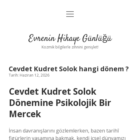
menüyü
Anasayfa
aç
Gizlilik Politikası
Evrenin Hikaye Günlüğü
Yasal Uyarı
Kozmik bilgilerle zihnini genişlet!
Hakkımızda
Cevdet Kudret Solok hangi dönem ?
Tarih: Haziran 12, 2026
Cevdet Kudret Solok
Dönemine Psikolojik Bir
Mercek
İnsan davranışlarını gözlemlerken, bazen tarihî
figürlerin yaşamına bakmak, kendi içsel dünyamızı