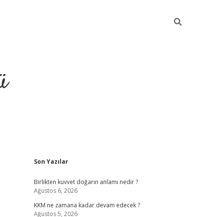
ü
Sidebar
Son Yazılar
hiltonbet giriş
Birlikten kuvvet doğarın anlamı nedir ?
Ağustos 6, 2026
KKM ne zamana kadar devam edecek ?
Ağustos 5, 2026