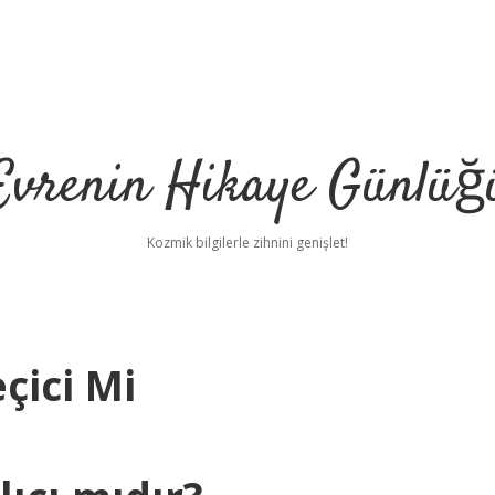
Evrenin Hikaye Günlüğ
Kozmik bilgilerle zihnini genişlet!
çici Mi