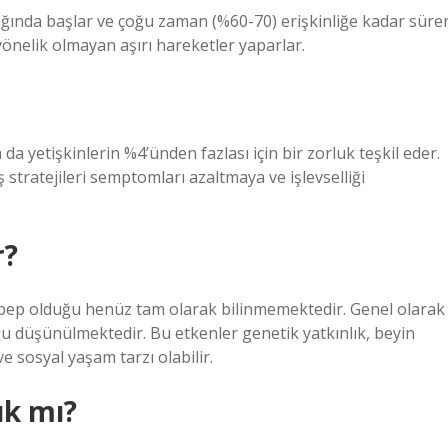
ağında başlar ve çoğu zaman (%60-70) erişkinliğe kadar süre
önelik olmayan aşırı hareketler yaparlar.
da yetişkinlerin %4’ünden fazlası için bir zorluk teşkil eder.
ş stratejileri semptomları azaltmaya ve işlevselliği
r?
ebep olduğu henüz tam olarak bilinmemektedir. Genel olarak
u düşünülmektedir. Bu etkenler genetik yatkınlık, beyin
ve sosyal yaşam tarzı olabilir.
ık mı?