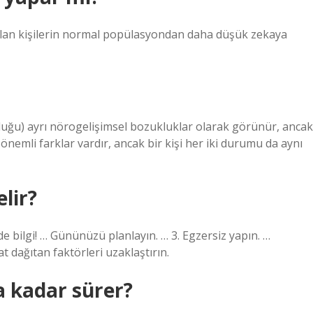
 olan kişilerin normal popülasyondan daha düşük zekaya
kluğu) ayrı nörogelişimsel bozukluklar olarak görünür, ancak
önemli farklar vardır, ancak bir kişi her iki durumu da aynı
elir?
e bilgi! … Gününüzü planlayın. … 3. Egzersiz yapın. …
t dağıtan faktörleri uzaklaştırın.
a kadar sürer?