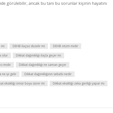
nde görülebilir, ancak bu tanı bu sorunlar kişinin hayatını
r mi
DEHB ilaçsız düzelir mi
DEHB otizm midir
ı olur
Dikkat dağınıklığı ilaçla geçer mi
ıcı mıdır
Dikkat dağınıklığı ne zaman geçer
 ne iyi gelir
Dikkat dağınıklığının sebebi nedir
kat eksikliği ömür boyu sürer mi
Dikkat eksikliği zeka geriliği yapar mı