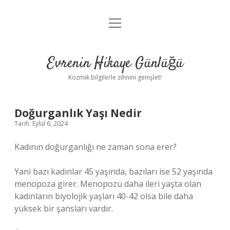
menüyü
Anasayfa
aç
Gizlilik Politikası
Evrenin Hikaye Günlüğü
Yasal Uyarı
Kozmik bilgilerle zihnini genişlet!
Hakkımızda
Doğurganlık Yaşı Nedir
Tarih: Eylül 6, 2024
Kadının doğurganlığı ne zaman sona erer?
Yani bazı kadınlar 45 yaşında, bazıları ise 52 yaşında
menopoza girer. Menopozu daha ileri yaşta olan
kadınların biyolojik yaşları 40-42 olsa bile daha
yüksek bir şansları vardır.