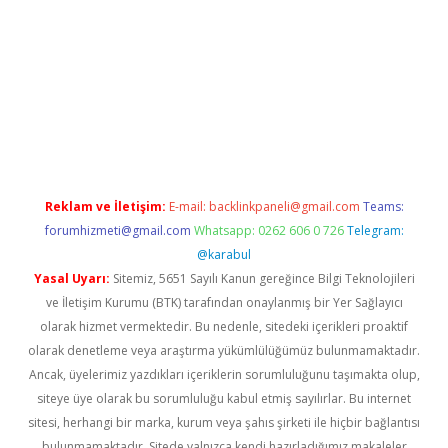
iriş
Reklam ve İletişim:
E-mail:
backlinkpaneli@gmail.com
Teams:
forumhizmeti@gmail.com
Whatsapp: 0262 606 0 726
Telegram:
@karabul
Yasal Uyarı:
Sitemiz, 5651 Sayılı Kanun gereğince Bilgi Teknolojileri
ve İletişim Kurumu (BTK) tarafından onaylanmış bir Yer Sağlayıcı
olarak hizmet vermektedir. Bu nedenle, sitedeki içerikleri proaktif
olarak denetleme veya araştırma yükümlülüğümüz bulunmamaktadır.
Ancak, üyelerimiz yazdıkları içeriklerin sorumluluğunu taşımakta olup,
siteye üye olarak bu sorumluluğu kabul etmiş sayılırlar. Bu internet
sitesi, herhangi bir marka, kurum veya şahıs şirketi ile hiçbir bağlantısı
bulunmamaktadır. Sitede yalnızca kendi hazırladığımız makaleler