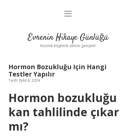
menüyü
Anasayfa
aç
Gizlilik Politikası
Evrenin Hikaye Günlüğü
Yasal Uyarı
Kozmik bilgilerle zihnini genişlet!
Hakkımızda
Hormon Bozukluğu Için Hangi
Testler Yapılır
Tarih: Eylül 6, 2024
Hormon bozukluğu
kan tahlilinde çıkar
mı?