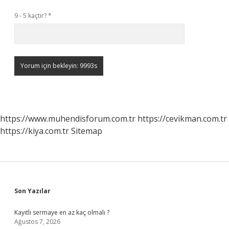
9 - 5 kaçtır?
*
https://www.muhendisforum.com.tr
https://cevikman.com.tr
https://kiya.com.tr
Sitemap
Sidebar
Son Yazılar
Kayıtlı sermaye en az kaç olmalı ?
Ağustos 7, 2026