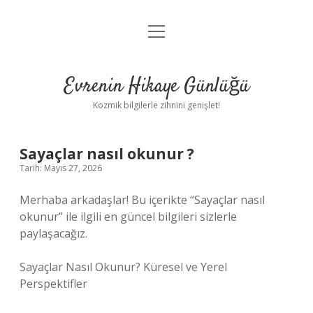
menüyü
Anasayfa
aç
Gizlilik Politikası
Evrenin Hikaye Günlüğü
Yasal Uyarı
Kozmik bilgilerle zihnini genişlet!
Hakkımızda
Sayaçlar nasıl okunur ?
Tarih: Mayıs 27, 2026
Merhaba arkadaşlar! Bu içerikte “Sayaçlar nasıl
okunur” ile ilgili en güncel bilgileri sizlerle
paylaşacağız.
Sayaçlar Nasıl Okunur? Küresel ve Yerel
Perspektifler